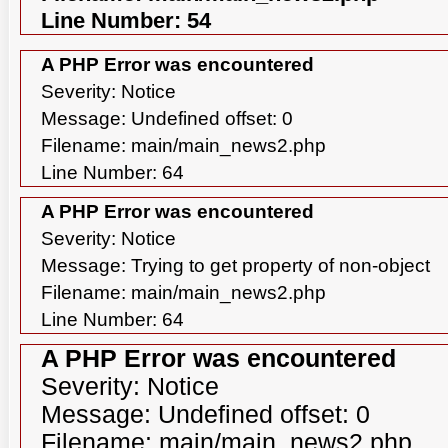
Line Number: 54
A PHP Error was encountered
Severity: Notice
Message: Undefined offset: 0
Filename: main/main_news2.php
Line Number: 64
A PHP Error was encountered
Severity: Notice
Message: Trying to get property of non-object
Filename: main/main_news2.php
Line Number: 64
CHUẨN BỊ THƯ CHUYỂN VĂN BẰNG NHÃN
A PHP Error was encountered
O QUA VIDEO
HIỆU GỐC TỚI KHÁCH HÀNG
Severity: Notice
Message: Undefined offset: 0
Filename: main/main_news2.php