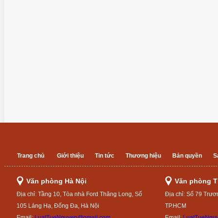
Trang chủ
Giới thiệu
Tin tức
Thương hiệu
Bản quyền
S
Văn phòng Hà Nội
Văn phòng 
Địa chỉ: Tầng 10, Tòa nhà Ford Thăng Long, Số
Địa chỉ: Số 79 Trươ
105 Láng Hạ, Đống Đa, Hà Nội
TP.HCM
Email:
LuatTueNguyen@gmail.com
Email:
LuatTueNgu