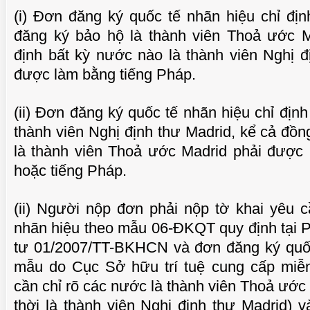
(i) Đơn đăng ký quốc tế nhãn hiệu chỉ đ
đăng ký bảo hộ là thành viên Thoả ước M
định bất kỳ nước nào là thành viên Nghị đ
được làm bằng tiếng Pháp.
(ii) Đơn đăng ký quốc tế nhãn hiệu chỉ định
thành viên Nghị định thư Madrid, kể cả đồn
là thành viên Thoả ước Madrid phải được 
hoặc tiếng Pháp.
CHUẨN BỊ THƯ CHUYỂN VĂN BẰNG NHÃN
MỘT 
(ii) Người nộp đơn phải nộp tờ khai yêu 
 VIDEO
HIỆU GỐC TỚI KHÁCH HÀNG
nhãn hiệu theo mẫu 06-ĐKQT quy định tại 
tư 01/2007/TT-BKHCN và đơn đăng ký quốc
mẫu do Cục Sở hữu trí tuệ cung cấp miễn 
cần chỉ rõ các nước là thành viên Thoả ước
thời là thành viên Nghị định thư Madrid) v