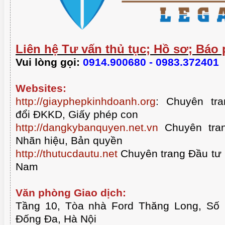
Liên hệ Tư vấn thủ tục; Hồ sơ; Báo 
Vui lòng gọi:
0914.900680 - 0983.372401
Websites:
http://giayphepkinhdoanh.org
:
Chuyên tra
đổi ĐKKD, Giấy phép con
http://dangkybanquyen.net.vn
Chuyên tran
Nhãn hiệu, Bản quyền
http://thutucdautu.net
Chuyên trang Đầu tư n
Nam
Văn phòng Giao dịch:
Tầng 10, Tòa nhà Ford Thăng Long, Số
Đống Đa, Hà Nội