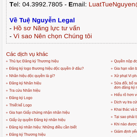
T
el: 04.3992.7805 -
E
mail:
LuatTueNguyen
Về Tuệ Nguyễn Legal
-
Hồ sơ Năng lực tư vấn
-
Vì sao Nên chọn Chúng tôi
Các dịch vụ khác
Thủ tục Đăng ký Thương hiệu
Quyền nộp đơ
Đăng ký logo thương hiệu độc quyền ở đâu?
Gia hạn văn 
Nhãn hiệu độc quyền là gì?
Xử phạt Vi p
Đăng ký Nhãn hiệu
Sửa đổi, bổ s
đơn đăng ký 
Tra cứu Nhãn hiệu
Hiểu rõ hơn 
Đăng ký Logo
Dịch vụ tra c
Thiết kế Logo
Khai thác và
Gia hạn Giấy chứng nhận nhãn hiệu
Tại sao phải 
Giấy ủy quyền Đăng ký nhãn hiệu
Khi nào được
Đăng ký nhãn hiệu: Những điều cần biết
Giám định yế
Đăng ký Thương hiệu