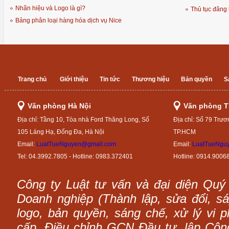
Nhãn hiệu và Logo là gì?
Thủ tục đăng 
Bảng phân loại hàng hóa dịch vụ Nice
Trang chủ
Giới thiệu
Tin tức
Thương hiệu
Bản quyền
S
Văn phòng Hà Nội
Văn phòng 
Địa chỉ: Tầng 10, Tòa nhà Ford Thăng Long, Số
Địa chỉ: Số 79 Trươ
105 Láng Hạ, Đống Đa, Hà Nội
TP.HCM
Email:
LuatTueNguyen@gmail.com
Email:
LuatTueNgu
Tel: 04.3992.7805 - Hotline: 0983.372401
Hotline: 0914.9006
Công ty Luật tư vấn và đại diện Quý
Doanh nghiệp (Thành lập, sửa đổi, sáp
logo, bản quyền, sáng chế, xử lý vi p
cấp, Điều chỉnh GCN Đầu tư, lập Công 