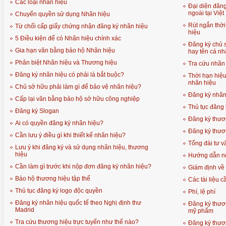
Các loại nhãn hiệu
Đại diện đăn
ngoài tại Việ
Chuyển quyền sử dụng Nhãn hiệu
Rút ngắn thời
Từ chối cấp giấy chứng nhận đăng ký nhãn hiệu
hiệu
5 Điều kiện để có Nhãn hiệu chính xác
Đăng ký chủ 
Gia hạn văn bằng bảo hộ Nhãn hiệu
hay tên cá n
Phân biệt Nhãn hiệu và Thương hiệu
Tra cứu nhãn 
Đăng ký nhãn hiệu có phải là bắt buộc?
Thời hạn hiệ
nhãn hiệu
Chủ sở hữu phải làm gì để bảo vệ nhãn hiệu?
Đăng ký nhãn 
Cấp lại văn bằng bảo hộ sở hữu công nghiệp
Thủ tục đăng 
Đăng ký Slogan
Đăng ký thươn
Ai có quyền đăng ký nhãn hiệu?
Đăng ký thươn
Cần lưu ý điều gì khi thiết kế nhãn hiệu?
Tổng đài tư vấ
Lưu ý khi đăng ký và sử dụng nhãn hiệu, thương
hiệu
Hướng dẫn n
Cần làm gì trước khi nộp đơn đăng ký nhãn hiệu?
Giám định về 
Bảo hộ thương hiệu tập thể
Các tài liệu 
Thủ tục đăng ký logo độc quyền
Phí, lệ phí
Đăng ký nhãn hiệu quốc tế theo Nghị định thư
Đăng ký thươ
Madrid
mỹ phẩm
Tra cứu thương hiệu trực tuyến như thế nào?
Đăng ký thươ