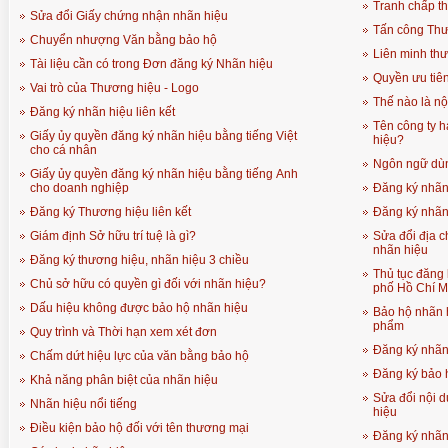
Tranh chấp t
Sửa đổi Giấy chứng nhận nhãn hiệu
Tấn công Thươ
Chuyển nhượng Văn bằng bảo hộ
Liên minh th
Tài liệu cần có trong Đơn đăng ký Nhãn hiệu
Quyền ưu tiên
Vai trò của Thương hiệu - Logo
Thế nào là nộ
Đăng ký nhãn hiệu liên kết
Tên công ty h
Giấy ủy quyền đăng ký nhãn hiệu bằng tiếng Việt
hiệu?
cho cá nhân
Ngôn ngữ dùn
Giấy ủy quyền đăng ký nhãn hiệu bằng tiếng Anh
cho doanh nghiệp
Đăng ký nhãn
Đăng ký Thương hiệu liên kết
Đăng ký nhãn
Giám định Sở hữu trí tuệ là gì?
Sửa đổi địa c
nhãn hiệu
Đăng ký thương hiệu, nhãn hiệu 3 chiều
Thủ tục đăng 
Chủ sở hữu có quyền gì đối với nhãn hiệu?
phố Hồ Chí M
Dấu hiệu không được bảo hộ nhãn hiệu
Bảo hộ nhãn 
phẩm
Quy trình và Thời hạn xem xét đơn
Đăng ký nhãn 
Chấm dứt hiệu lực của văn bằng bảo hộ
Đăng ký bảo 
Khả năng phân biệt của nhãn hiệu
Sửa đổi nội 
Nhãn hiệu nổi tiếng
hiệu
Điều kiện bảo hộ đối với tên thương mại
Đăng ký nhãn 