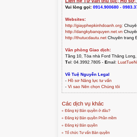
Liên hệ Tư vấn thủ tục; Hồ sơ;
Vui lòng gọi:
0914.900680 - 0983.
Websites:
http://giayphepkinhdoanh.org
:
Chuyên
http://dangkybanquyen.net.vn
Chuyên
http://thutucdautu.net
Chuyên trang Đ
Văn phòng Giao dịch:
Tầng 10, Tòa nhà Ford Thăng Long,
T
el: 04.3992.7805 -
E
mail:
LuatTueN
Về Tuệ Nguyễn Legal
-
Hồ sơ Năng lực tư vấn
-
Vì sao Nên chọn Chúng tôi
Các dịch vụ khác
Đăng ký Bản quyền ở đâu?
Đăng ký Bản quyền Phần mềm
Đăng ký Bản quyền
Tổ chức Tư vấn Bản quyền