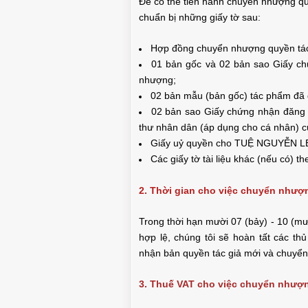
Để có thể tiến hành chuyển nhượng qu
chuẩn bị những giấy tờ sau:
Hợp đồng chuyển nhượng quyền tác
01 bản gốc và 02 bản sao Giấy c
nhượng;
02 bản mẫu (bản gốc) tác phẩm đã
02 bản sao Giấy chứng nhận đăng 
thư nhân dân (áp dụng cho cá nhân) 
Giấy uỷ quyền cho
TUỆ NGUYỄN 
Các giấy tờ tài liệu khác (nếu có) t
2. Thời gian cho việc chuyển nhượ
Trong thời hạn mười 07 (bảy) - 10 (mư
hợp lệ, chúng tôi sẽ hoàn tất các t
nhận bản quyền tác giả mới và chuyển
3. Thuế VAT cho việc chuyển nhượn