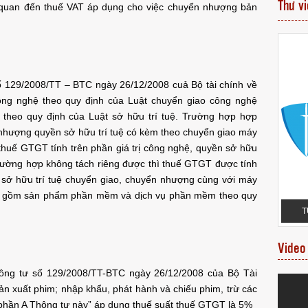
Thư v
n quan đến thuế VAT áp dụng cho việc chuyển nhượng bản
ố 129/2008/TT – BTC ngày 26/12/2008 cuả Bộ tài chính về
ng nghệ theo quy định của Luật chuyển giao công nghệ
 theo quy định của Luật sở hữu trí tuệ. Trường hợp hợp
nhượng quyền sở hữu trí tuệ có kèm theo chuyển giao máy
u thuế GTGT tính trên phần giá trị công nghệ, quyền sở hữu
trường hợp không tách riêng được thì thuế GTGT được tính
n sở hữu trí tuệ chuyển giao, chuyển nhượng cùng với máy
ao gồm sản phẩm phần mềm và dịch vụ phần mềm theo quy
VĂN BẰNG NHÃN
MỘT SỐ VĂN BẰNG BẢO HỘ NHÃN HIỆU
ÁCH HÀNG
ĐƯỢC CẤP MỚI
T
Video
ông tư số 129/2008/TT-BTC ngày 26/12/2008 của Bộ Tài
n xuất phim; nhập khẩu, phát hành và chiếu phim, trừ các
 phần A Thông tư này” áp dụng thuế suất thuế GTGT là 5%