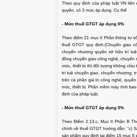
Theo quy định của pháp luật VN liê
quyền, có 3 mức áp dụng. Cụ thể
- Mức thuế GTGT áp dụng 0%
Theo điểm 21 mục II Phần thông tư s
thuế GTGT quy định:(Chuyển giao cô
chuyển nhượng quyền sở hữu trí tuệ
đồng chuyển giao công nghệ, chuyển 
móc, thiết bị thì đối tượng không chị
trí tuệ chuyển giao, chuyển nhượng; 
trên cả phần giá trị công nghệ, quyề
móc, thiết bị. Phần mềm máy tính b
CHUẨN BỊ THƯ CHUYỂN 
định của pháp luật.
PHÒNG HỘI THẢO QUA VIDEO
HIỆU GỐC TỚI KH
- Mức thuế GTGT áp dụng 5%
Theo Điểm 2.13.c, Mục II Phần B Th
chính về thuế GTGT hướng dẫn: “c) Sả
sản phẩm quy định tại điểm 15 mục II