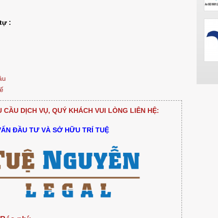
tự :
âu
hế
CẦU DỊCH VỤ, QUÝ KHÁCH VUI LÒNG LIÊN HỆ:
VẤN ĐẦU TƯ VÀ SỞ HỮU TRÍ TUỆ