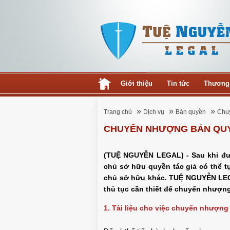
Giới thiệu
Tin tức
Thương
»
»
»
Trang chủ
Dịch vụ
Bản quyền
Chuy
CHUYỂN NHƯỢNG BẢN QUY
(TUỆ NGUYỄN LEGAL) - Sau khi đ
chủ sở hữu quyền tác giả có thể 
chủ sở hữu khác. TUỆ NGUYỄN LE
thủ tục cần thiết để chuyển nhượng
1. Tài liệu cho việc chuyển nhượng