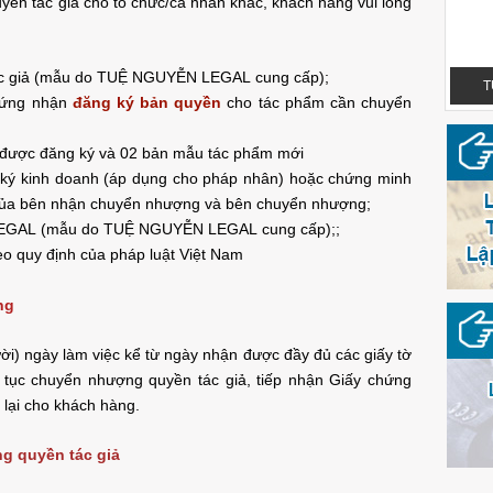
yền tác giả cho tổ chức/cá nhân khác, khách hàng vui lòng
 giả (mẫu do TUỆ NGUYỄN LEGAL cung cấp);
TUỆ NGUYỄN LEGAL - OFFICIAL LOGO
T
hứng nhận
đăng ký bản quyền
cho tác phẩm cần chuyển
 được đăng ký và 02 bản mẫu tác phẩm mới
ký kinh doanh (áp dụng cho pháp nhân) hoặc chứng minh
của bên nhận chuyển nhượng và bên chuyển nhượng;
LEGAL
(mẫu do
TUỆ NGUYỄN LEGAL
cung cấp);;
heo quy định của pháp luật Việt Nam
ng
ời) ngày làm việc kể từ ngày nhận được đầy đủ các giấy tờ
hủ tục chuyển nhượng quyền tác giả, tiếp nhận Giấy chứng
TUỆ NGUYỄN LEGAL - OFFICIAL LOGO
 lại cho khách hàng.
g quyền tác giả