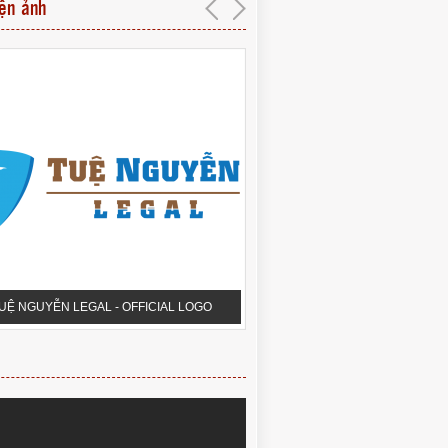
iện ảnh
UỆ NGUYỄN LEGAL - OFFICIAL LOGO
PHÒNG HỘI THẢO QUA 