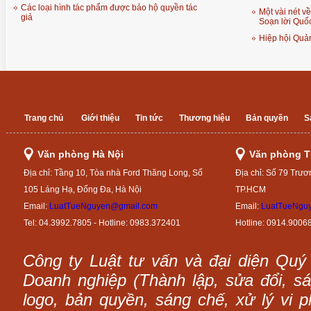
Các loại hình tác phẩm được bảo hộ quyền tác
Một vài nét v
giả
Soạn lời Quốc
Hiệp hội Quản
Trang chủ
Giới thiệu
Tin tức
Thương hiệu
Bản quyền
S
Văn phòng Hà Nội
Văn phòng 
Địa chỉ: Tầng 10, Tòa nhà Ford Thăng Long, Số
Địa chỉ: Số 79 Trươ
105 Láng Hạ, Đống Đa, Hà Nội
TP.HCM
Email:
LuatTueNguyen@gmail.com
Email:
LuatTueNgu
Tel: 04.3992.7805 - Hotline: 0983.372401
Hotline: 0914.9006
Công ty Luật tư vấn và đại diện Quý
Doanh nghiệp (Thành lập, sửa đổi, sáp
logo, bản quyền, sáng chế, xử lý vi p