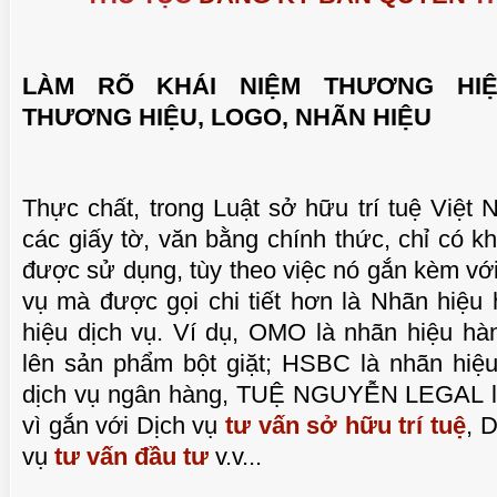
LÀM RÕ KHÁI NIỆM THƯƠNG HI
TUỆ 
THƯƠNG HIỆU, LOGO, NHÃN HIỆU
Thực chất, trong Luật sở hữu trí tuệ Việt
các giấy tờ, văn bằng chính thức, chỉ có k
được sử dụng, tùy theo việc nó gắn kèm vớ
vụ mà được gọi chi tiết hơn là Nhãn hiệu
hiệu dịch vụ. Ví dụ, OMO là nhãn hiệu hà
lên sản phẩm bột giặt; HSBC là nhãn hiệu
dịch vụ ngân hàng, TUỆ NGUYỄN LEGAL là
TUỆ 
vì gắn với Dịch vụ
tư vấn sở hữu trí tuệ
, 
vụ
tư vấn đầu tư
v.v...