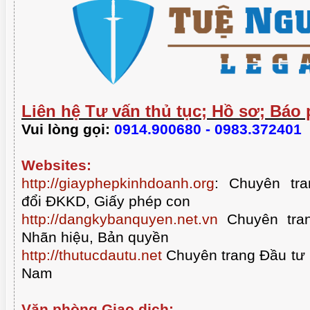
Liên hệ Tư vấn thủ tục; Hồ sơ; Báo 
Vui lòng gọi:
0914.900680 - 0983.372401
Websites:
http://giayphepkinhdoanh.org
:
Chuyên tra
đổi ĐKKD, Giấy phép con
http://dangkybanquyen.net.vn
Chuyên tran
Nhãn hiệu, Bản quyền
http://thutucdautu.net
Chuyên trang Đầu tư n
Nam
Văn phòng Giao dịch: