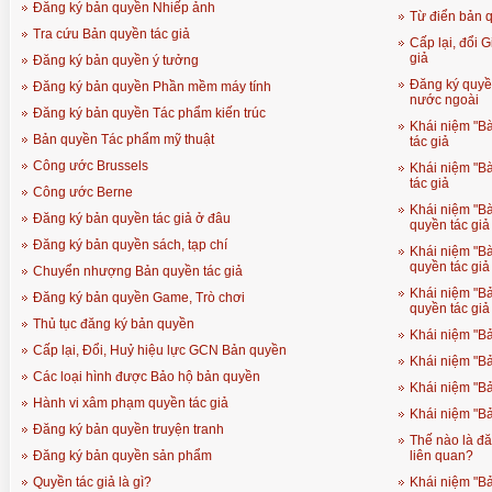
Đăng ký bản quyền Nhiếp ảnh
Từ điển bản 
Tra cứu Bản quyền tác giả
Cấp lại, đổi 
giả
Đăng ký bản quyền ý tưởng
Đăng ký quyề
Đăng ký bản quyền Phần mềm máy tính
nước ngoài
Đăng ký bản quyền Tác phẩm kiến trúc
Khái niệm "Bà
Bản quyền Tác phẩm mỹ thuật
tác giả
Công ước Brussels
Khái niệm "Bà
tác giả
Công ước Berne
Khái niệm "Bà
Đăng ký bản quyền tác giả ở đâu
quyền tác giả
Đăng ký bản quyền sách, tạp chí
Khái niệm "Bà
quyền tác giả
Chuyển nhượng Bản quyền tác giả
Khái niệm "Bả
Đăng ký bản quyền Game, Trò chơi
quyền tác giả
Thủ tục đăng ký bản quyền
Khái niệm "B
Cấp lại, Đổi, Huỷ hiệu lực GCN Bản quyền
Khái niệm "B
Các loại hình được Bảo hộ bản quyền
Khái niệm "B
Hành vi xâm phạm quyền tác giả
Khái niệm "Bả
Đăng ký bản quyền truyện tranh
Thế nào là đă
Đăng ký bản quyền sản phẩm
liên quan?
Quyền tác giả là gì?
Khái niệm "B