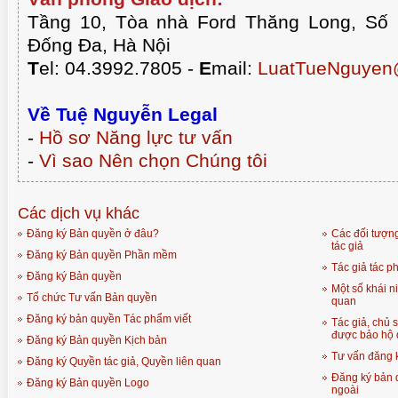
Tầng 10, Tòa nhà Ford Thăng Long, Số
Đống Đa, Hà Nội
T
el: 04.3992.7805 -
E
mail:
LuatTueNguyen
Về Tuệ Nguyễn Legal
-
Hồ sơ Năng lực tư vấn
-
Vì sao Nên chọn Chúng tôi
Các dịch vụ khác
Đăng ký Bản quyền ở đâu?
Các đối tượn
tác giả
Đăng ký Bản quyền Phần mềm
Tác giả tác p
Đăng ký Bản quyền
Một số khái n
Tổ chức Tư vấn Bản quyền
quan
Đăng ký bản quyền Tác phẩm viết
Tác giả, chủ 
được bảo hộ 
Đăng ký Bản quyền Kịch bản
Tư vấn đăng k
Đăng ký Quyền tác giả, Quyền liên quan
Đăng ký bản q
Đăng ký Bản quyền Logo
ngoài