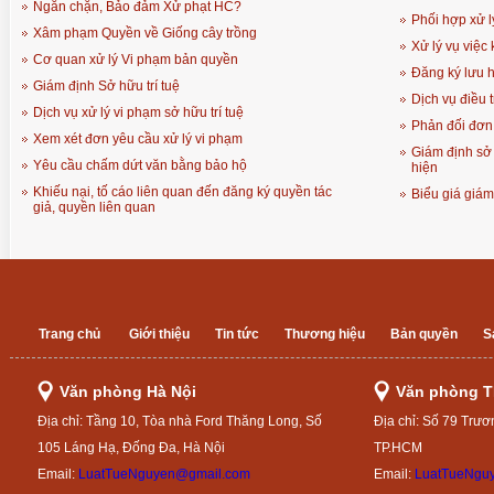
Ngăn chặn, Bảo đảm Xử phạt HC?
Phối hợp xử l
Xâm phạm Quyền về Giống cây trồng
Xử lý vụ việc
Cơ quan xử lý Vi phạm bản quyền
Đăng ký lưu 
Giám định Sở hữu trí tuệ
Dịch vụ điều 
Dịch vụ xử lý vi phạm sở hữu trí tuệ
Phản đối đơn
Xem xét đơn yêu cầu xử lý vi phạm
Giám định sở 
Yêu cầu chấm dứt văn bằng bảo hộ
hiện
Khiếu nại, tố cáo liên quan đến đăng ký quyền tác
Biểu giá giá
giả, quyền liên quan
Trang chủ
Giới thiệu
Tin tức
Thương hiệu
Bản quyền
S
Văn phòng Hà Nội
Văn phòng 
Địa chỉ: Tầng 10, Tòa nhà Ford Thăng Long, Số
Địa chỉ: Số 79 Trươ
105 Láng Hạ, Đống Đa, Hà Nội
TP.HCM
Email:
LuatTueNguyen@gmail.com
Email:
LuatTueNgu