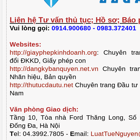
Liên hệ Tư vấn thủ tục; Hồ sơ; Báo 
Vui lòng gọi:
0914.900680 - 0983.372401
Websites:
http://giayphepkinhdoanh.org
:
Chuyên tra
đổi ĐKKD, Giấy phép con
http://dangkybanquyen.net.vn
Chuyên tran
Nhãn hiệu, Bản quyền
http://thutucdautu.net
Chuyên trang Đầu tư n
Nam
CHUẨN BỊ THƯ CHUYỂN V
PHÒNG HỘI THẢO QUA VIDEO
HIỆU GỐC TỚI KHÁ
Văn phòng Giao dịch:
Tầng 10, Tòa nhà Ford Thăng Long, Số
Đống Đa, Hà Nội
T
el: 04.3992.7805 -
E
mail:
LuatTueNguyen