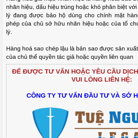
nhãn hiệu, dấu hiệu trùng hoặc khó phân biệt với 
lý đang được bảo hộ dùng cho chính mặt hà
phép của chủ sở hữu nhãn hiệu hoặc của tổ chứ
TUỆ 
lý.
Hàng hoá sao chép lậu là bản sao được sản xu
của chủ thể quyền tác giả hoặc quyền liên quan
ĐỂ ĐƯỢC TƯ VẤN HOẶC YÊU CẦU DỊCH
VUI LÒNG LIÊN HỆ:
CÔNG TY TƯ VẤN ĐẦU TƯ VÀ SỞ 
TUỆ 