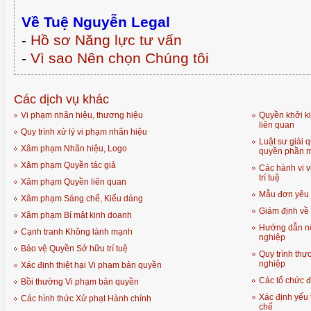
Về Tuệ Nguyễn Legal
-
Hồ sơ Năng lực tư vấn
-
Vì sao Nên chọn Chúng tôi
Các dịch vụ khác
Vi phạm nhãn hiệu, thương hiệu
Quyền khởi ki
liên quan
Quy trình xử lý vi phạm nhãn hiệu
Luật sư giải q
Xâm phạm Nhãn hiệu, Logo
quyền phần 
Xâm phạm Quyền tác giả
Các hành vi 
trí tuệ
Xâm phạm Quyền liên quan
Mẫu đơn yêu 
Xâm phạm Sáng chế, Kiểu dáng
Giám định về 
Xâm phạm Bí mật kinh doanh
Hướng dẫn nộ
Cạnh tranh Không lành mạnh
nghiệp
Bảo vệ Quyền Sở hữu trí tuệ
Quy trình thự
nghiệp
Xác định thiệt hại Vi phạm bản quyền
Các tổ chức đ
Bồi thường Vi phạm bản quyền
Xác định yếu
Các hình thức Xử phạt Hành chính
chế