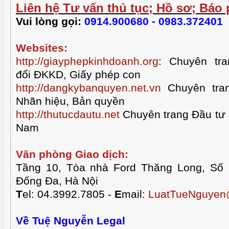
Liên hệ Tư vấn thủ tục; Hồ sơ; Báo 
Vui lòng gọi:
0914.900680 - 0983.372401
Websites:
http://giayphepkinhdoanh.org
:
Chuyên tra
đổi ĐKKD, Giấy phép con
http://dangkybanquyen.net.vn
Chuyên tran
Nhãn hiệu, Bản quyền
http://thutucdautu.net
Chuyên trang Đầu tư n
Nam
Văn phòng Giao dịch:
Tầng 10, Tòa nhà Ford Thăng Long, Số
Đống Đa, Hà Nội
T
el: 04.3992.7805 -
E
mail:
LuatTueNguyen
Về Tuệ Nguyễn Legal