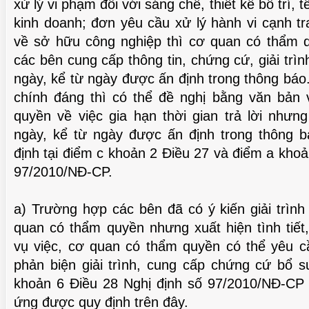
xử lý vi phạm đối với sáng chế, thiết kế bố trí, 
kinh doanh; đơn yêu cầu xử lý hành vi cạnh t
về sở hữu công nghiệp thì cơ quan có thẩm 
các bên cung cấp thông tin, chứng cứ, giải trì
ngày, kể từ ngày được ấn định trong thông báo
chính đáng thì có thể đề nghị bằng văn bản
quyền về việc gia hạn thời gian trả lời như
ngày, kể từ ngày được ấn định trong thông 
định tại điểm c khoản 2 Điều 27 và điểm a khoả
97/2010/NĐ-CP.
CHUẨN BỊ THƯ CHUYỂN VĂN BẰNG NHÃN
a) Trường hợp các bên đã có ý kiến giải trìn
I THẢO QUA VIDEO
HIỆU GỐC TỚI KHÁCH HÀNG
quan có thẩm quyền nhưng xuất hiện tình tiết
vụ việc, cơ quan có thẩm quyền có thể yêu cầ
phản biện giải trình, cung cấp chứng cứ bổ s
khoản 6 Điều 28 Nghị định số 97/2010/NĐ-CP 
ứng được quy định trên đây.