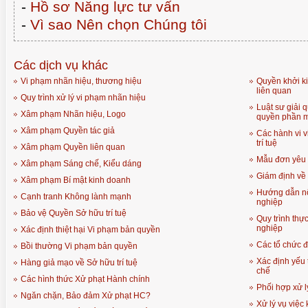
-
Hồ sơ Năng lực tư vấn
-
Vì sao Nên chọn Chúng tôi
Các dịch vụ khác
Vi phạm nhãn hiệu, thương hiệu
Quyền khởi ki
liên quan
Quy trình xử lý vi phạm nhãn hiệu
Luật sư giải q
Xâm phạm Nhãn hiệu, Logo
quyền phần 
Xâm phạm Quyền tác giả
Các hành vi 
trí tuệ
Xâm phạm Quyền liên quan
Mẫu đơn yêu 
Xâm phạm Sáng chế, Kiểu dáng
Giám định về 
Xâm phạm Bí mật kinh doanh
Hướng dẫn nộ
Cạnh tranh Không lành mạnh
nghiệp
Bảo vệ Quyền Sở hữu trí tuệ
Quy trình thự
nghiệp
Xác định thiệt hại Vi phạm bản quyền
Các tổ chức đ
Bồi thường Vi phạm bản quyền
Xác định yếu
Hàng giả mạo về Sở hữu trí tuệ
chế
Các hình thức Xử phạt Hành chính
Phối hợp xử l
Ngăn chặn, Bảo đảm Xử phạt HC?
Xử lý vụ việc