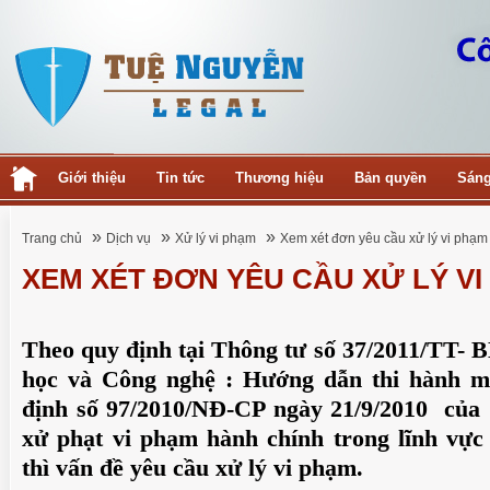
Giới thiệu
Tin tức
Thương hiệu
Bản quyền
Sáng
»
»
»
Trang chủ
Dịch vụ
Xử lý vi phạm
Xem xét đơn yêu cầu xử lý vi phạm
XEM XÉT ĐƠN YÊU CẦU XỬ LÝ V
Theo quy định tại Thông tư số 37/2011/TT
học và Công nghệ : Hướng dẫn thi hành mộ
định số 97/2010/NĐ-CP ngày 21/9/2010 của
xử phạt vi phạm hành chính trong lĩnh vực
thì vấn đề yêu cầu xử lý vi phạm.