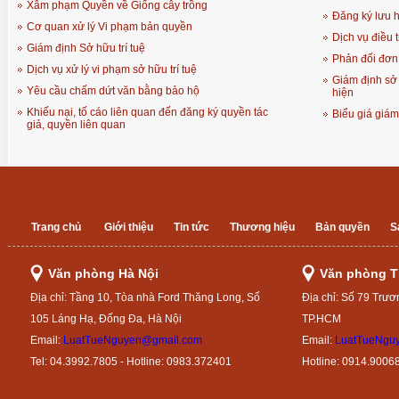
Xâm phạm Quyền về Giống cây trồng
Đăng ký lưu 
Cơ quan xử lý Vi phạm bản quyền
Dịch vụ điều 
Giám định Sở hữu trí tuệ
Phản đối đơn
Dịch vụ xử lý vi phạm sở hữu trí tuệ
Giám định sở 
Yêu cầu chấm dứt văn bằng bảo hộ
hiện
Khiếu nại, tố cáo liên quan đến đăng ký quyền tác
Biểu giá giá
giả, quyền liên quan
Trang chủ
Giới thiệu
Tin tức
Thương hiệu
Bản quyền
S
Văn phòng Hà Nội
Văn phòng 
Địa chỉ: Tầng 10, Tòa nhà Ford Thăng Long, Số
Địa chỉ: Số 79 Trươ
105 Láng Hạ, Đống Đa, Hà Nội
TP.HCM
Email:
LuatTueNguyen@gmail.com
Email:
LuatTueNgu
Tel: 04.3992.7805 - Hotline: 0983.372401
Hotline: 0914.9006