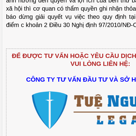
ảnh hưởng đến quyền và lợi ích của bên thứ b
xã hội thì cơ quan có thẩm quyền ghi nhận thỏa
báo dừng giải quyết vụ việc theo quy định tạ
điểm c khoản 2 Điều 30 Nghị định 97/2010/NĐ-
ĐỂ ĐƯỢC TƯ VẤN HOẶC YÊU CẦU DỊCH
VUI LÒNG LIÊN HỆ:
CÔNG TY TƯ VẤN ĐẦU TƯ VÀ SỞ 