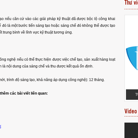
Thư v
tạo nếu căn cứ vào các giải pháp kỹ thuật đã được bộc lộ công khai
ế đó là một bước tiến sáng tạo hoặc sáng chế đó không thể được tạo
t trung bình về lĩnh vực kỹ thuật tương ứng.
ng nghệ nếu có thể thực hiện được việc chế tạo, sản xuất hàng loạt
nh là nội dung của sáng chế và thu được kết quả ổn định.
mới, trình độ sáng tạo, khả năng áp dụng công nghệ): 12 tháng.
VĂN BẰNG NHÃN
MỘT SỐ VĂN BẰNG BẢO HỘ NHÃN HIỆU
thêm các bài viết liên quan:
ÁCH HÀNG
ĐƯỢC CẤP MỚI
T
Video
ế