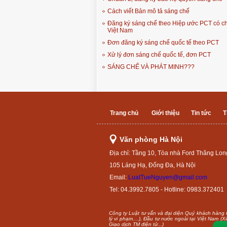
Cách viết Bản mô tả sáng chế
Đăng ký sáng chế theo Hiệp ước PCT có ch
Việt Nam
Đơn đăng ký sáng chế quốc tế theo PCT
Xử lý đơn sáng chế quốc tế, đơn PCT
SÁNG CHẾ VÀ PHÁT MINH???
Trang chủ
Giới thiệu
Tin tức
T
Văn phòng Hà Nội
Địa chỉ: Tầng 10, Tòa nhà Ford Thăng Lon
105 Láng Hạ, Đống Đa, Hà Nội
Email:
LuatTueNguyen@gmail.com
Tel: 04.3992.7805 - Hotline: 0983.372401
Công ty Luật tư vấn và đại diện Quý khách hàng th
lý vi phạm....), Đầu tư nước ngoài tại Việt Nam 
Giao dịch TM điện tử...)