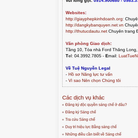
Vui lòng gọi:
0914.900680 - 0983.
Websites:
http://giayphepkinhdoanh.org
:
Chuyên
http://dangkybanquyen.net.vn
Chuyên
http://thutucdautu.net
Chuyên trang Đ
Văn phòng Giao dịch:
Tầng 10, Tòa nhà Ford Thăng Long,
T
el: 04.3992.7805 -
E
mail:
LuatTueN
Về Tuệ Nguyễn Legal
-
Hồ sơ Năng lực tư vấn
-
Vì sao Nên chọn Chúng tôi
Các dịch vụ khác
Đăng ký độc quyền sáng chế ở đâu?
Đăng ký Sáng chế
Tra cứu Sáng chế
Duy trì hiệu lực Bằng sáng chế
Những điều cần biết về Sáng chế