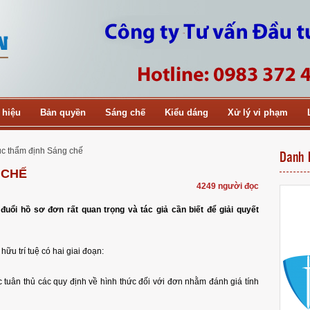
 hiệu
Bản quyền
Sáng chế
Kiểu dáng
Xử lý vi phạm
ục thẩm định Sáng chế
Danh 
 CHẾ
4249 người đọc
đuổi hồ sơ đơn rất quan trọng và tác giả cần biết để giải quyết
ữu trí tuệ có hai giai đoạn:
ệc tuân thủ các quy định về hình thức đối với đơn nhằm đánh giá tính