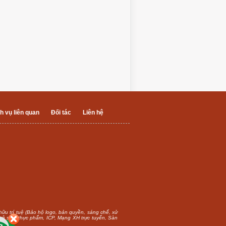
h vụ liên quan
Đối tác
Liên hệ
 hữu trí tuệ (Bảo hộ logo, bản quyền, sáng chế, xử
n vệ sinh thực phẩm, ICP, Mạng XH trực tuyến, Sàn