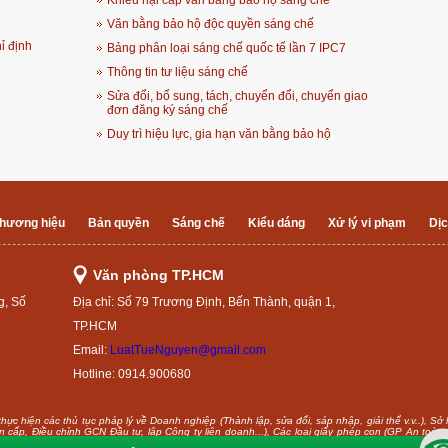
Khiếu nại cấp văn bằng bảo hộ sáng chế
Văn bằng bảo hộ độc quyền sáng chế
ỉ định
Bảng phân loại sáng chế quốc tế lần 7 IPC7
Thông tin tư liệu sáng chế
Sửa đổi, bổ sung, tách, chuyển đổi, chuyển giao
đơn đăng ký sáng chế
Duy trì hiệu lực, gia hạn văn bằng bảo hộ
hương hiệu
Bản quyền
Sáng chế
Kiểu dáng
Xử lý vi phạm
Dịc
Văn phòng TP.HCM
g, Số
Địa chỉ: Số 79 Trương Định, Bến Thành, quận 1,
TP.HCM
Email:
LuatTueNguyen@gmail.com
Hotline: 0914.900680
ực hiện các thủ tục pháp lý về Doanh nghiệp (Thành lập, sửa đổi, sáp nhập, giải thể v.v..), Sở
(Xin cấp, Điều chỉnh GCN Đầu tư, lập Công ty liên doanh...), Các loại giấy phép con (GP An toà