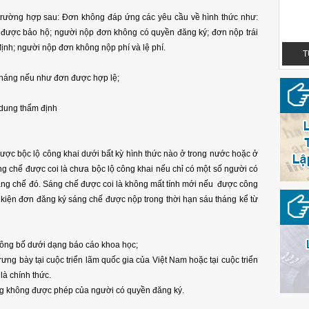
 trường hợp sau: Đơn không đáp ứng các yêu cầu về hình thức như:
 được bảo hộ; người nộp đơn không có quyền đăng ký; đơn nộp trái
ịnh; người nộp đơn không nộp phí và lệ phí.
TUỆ NGUYỄN LEGAL - OFFICIAL LOGO
T
 tháng nếu như đơn được hợp lệ;
dung thẩm định
ược bộc lộ công khai dưới bất kỳ hình thức nào ở trong nước hoặc ở
g chế được coi là chưa bộc lộ công khai nếu chỉ có một số người có
sáng chế đó. Sáng chế được coi là không mất tính mới nếu được công
 kiện đơn đăng ký sáng chế được nộp trong thời hạn sáu tháng kể từ
TUỆ NGUYỄN LEGAL - OFFICIAL LOGO
ông bố dưới dạng báo cáo khoa học;
ng bày tại cuộc triển lãm quốc gia của Việt Nam hoặc tại cuộc triển
là chính thức.
g không được phép của người có quyền đăng ký.