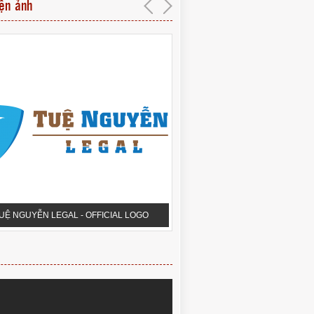
iện ảnh
UỆ NGUYỄN LEGAL - OFFICIAL LOGO
PHÒNG HỘI THẢO QUA 