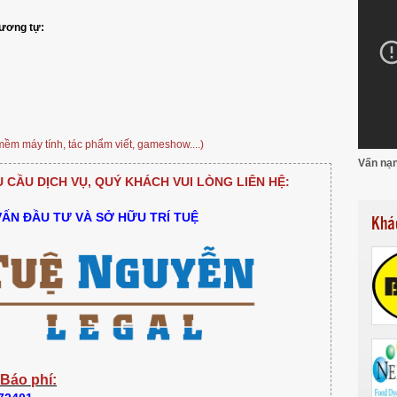
tương tự:
mềm máy tính, tác phẩm viết, gameshow....)
Vấn nạn
CẦU DỊCH VỤ, QUÝ KHÁCH VUI LÒNG LIÊN HỆ:
VẤN ĐẦU TƯ VÀ SỞ HỮU TRÍ TUỆ
Khá
 Báo phí: