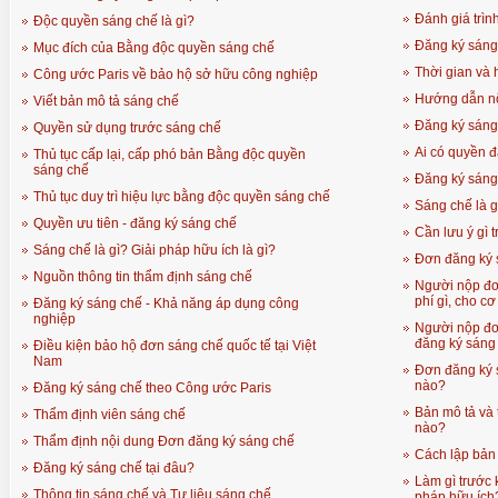
Đánh giá trìn
Độc quyền sáng chế là gì?
Đăng ký sáng 
Mục đích của Bằng độc quyền sáng chế
Thời gian và 
Công ước Paris về bảo hộ sở hữu công nghiệp
Hướng dẫn nộ
Viết bản mô tả sáng chế
Đăng ký sáng
Quyền sử dụng trước sáng chế
Ai có quyền 
Thủ tục cấp lại, cấp phó bản Bằng độc quyền
sáng chế
Đăng ký sáng 
Thủ tục duy trì hiệu lực bằng độc quyền sáng chế
Sáng chế là g
Quyền ưu tiên - đăng ký sáng chế
Cần lưu ý gì 
Sáng chế là gì? Giải pháp hữu ích là gì?
Đơn đăng ký s
Nguồn thông tin thẩm định sáng chế
Người nộp đơ
phí gì, cho c
Đăng ký sáng chế - Khả năng áp dụng công
nghiệp
Người nộp đơn
đăng ký sáng
Điều kiện bảo hộ đơn sáng chế quốc tế tại Việt
Nam
Đơn đăng ký s
nào?
Đăng ký sáng chế theo Công ước Paris
Bản mô tả và 
Thẩm định viên sáng chế
nào?
Thẩm định nội dung Đơn đăng ký sáng chế
Cách lập bản 
Đăng ký sáng chế tại đâu?
Làm gì trước 
Thông tin sáng chế và Tư liệu sáng chế
pháp hữu ích