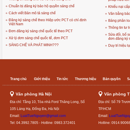
Chuẩn bị đăng ký bảo hộ quyền sáng chế
Khiếu nại cấ
Cách viết Bản mô tả sáng chế
Văn bằng bảo
Đăng ký sáng chế theo Hiệp ước PCT có chỉ định
Bảng phân loạ
Việt Nam
Thông tin tư 
Đơn đăng ký sáng chế quốc tế theo PCT
Sửa đổi, bổ s
Xử lý đơn sáng chế quốc tế, đơn PCT
đơn đăng ký 
SÁNG CHẾ VÀ PHÁT MINH???
Duy trì hiệu 
Trang chủ
Giới thiệu
Tin tức
Thương hiệu
Bản quyền
S
Văn phòng Hà Nội
Văn phòng 
Địa chỉ: Tầng 10, Tòa nhà Ford Thăng Long, Số
Địa chỉ: Số 79 Trươ
105 Láng Hạ, Đống Đa, Hà Nội
TP.HCM
Email:
LuatTueNguyen@gmail.com
Email:
LuatTueNgu
Tel: 04.3992.7805 - Hotline: 0983.372401
Hotline: 0914.9006