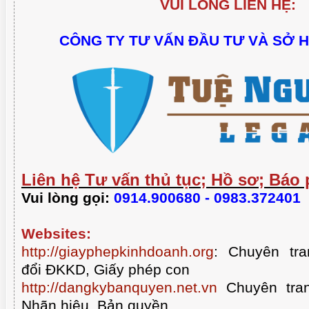
VUI LÒNG LIÊN HỆ:
CÔNG TY TƯ VẤN ĐẦU TƯ VÀ SỞ 
Liên hệ Tư vấn thủ tục; Hồ sơ; Báo 
Vui lòng gọi:
0914.900680 - 0983.372401
Websites:
http://giayphepkinhdoanh.org
:
Chuyên tra
đổi ĐKKD, Giấy phép con
http://dangkybanquyen.net.vn
Chuyên tran
Nhãn hiệu, Bản quyền