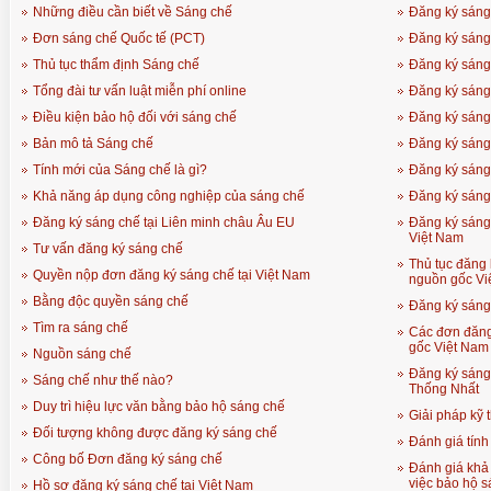
Những điều cần biết về Sáng chế
Đăng ký sáng
Đơn sáng chế Quốc tế (PCT)
Đăng ký sáng 
Thủ tục thẩm định Sáng chế
Đăng ký sáng
Tổng đài tư vấn luật miễn phí online
Đăng ký sáng 
Điều kiện bảo hộ đối với sáng chế
Đăng ký sáng
Bản mô tả Sáng chế
Đăng ký sáng
Tính mới của Sáng chế là gì?
Đăng ký sáng 
Khả năng áp dụng công nghiệp của sáng chế
Đăng ký sáng
Đăng ký sáng chế tại Liên minh châu Âu EU
Đăng ký sáng
Việt Nam
Tư vấn đăng ký sáng chế
Thủ tục đăng
Quyền nộp đơn đăng ký sáng chế tại Việt Nam
nguồn gốc Vi
Bằng độc quyền sáng chế
Đăng ký sáng
Tìm ra sáng chế
Các đơn đăng
gốc Việt Nam
Nguồn sáng chế
Đăng ký sáng
Sáng chế như thế nào?
Thống Nhất
Duy trì hiệu lực văn bằng bảo hộ sáng chế
Giải pháp kỹ 
Đối tượng không được đăng ký sáng chế
Đánh giá tính
Công bố Đơn đăng ký sáng chế
Đánh giá khả
việc bảo hộ s
Hồ sơ đăng ký sáng chế tại Việt Nam