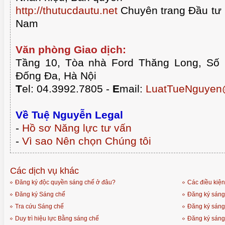
http://thutucdautu.net
Chuyên trang Đầu tư n
Nam
Văn phòng Giao dịch:
Tầng 10, Tòa nhà Ford Thăng Long, Số
Đống Đa, Hà Nội
T
el: 04.3992.7805 -
E
mail:
LuatTueNguyen
Về Tuệ Nguyễn Legal
-
Hồ sơ Năng lực tư vấn
-
Vì sao Nên chọn Chúng tôi
Các dịch vụ khác
Đăng ký độc quyền sáng chế ở đâu?
Các điều kiện
Đăng ký Sáng chế
Đăng ký sáng
Tra cứu Sáng chế
Đăng ký sáng
Duy trì hiệu lực Bằng sáng chế
Đăng ký sáng 