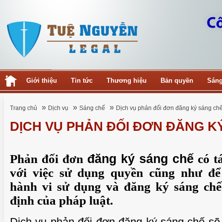
Giới thiệu
Tin tức
Thương hiệu
Bản quyền
Sáng
»
»
»
Trang chủ
Dịch vụ
Sáng chế
Dịch vụ phản đối đơn đăng ký sáng ch
DỊCH VỤ PHẢN ĐỐI ĐƠN ĐĂNG K
Phản đối đơn
đăng ký sáng chế
có t
với việc sử dụng quyền cũng như đ
hành vi sử dụng và đăng ký sáng ch
định của pháp luật.
Dịch vụ phản đối đơn đăng ký sáng chế
sẽ 