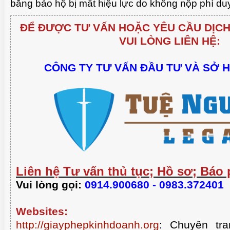
bằng bảo hộ bị mất hiệu lực do không nộp phí duy 
ĐỂ ĐƯỢC TƯ VẤN HOẶC YÊU CẦU DỊCH
VUI LÒNG LIÊN HỆ:
CÔNG TY TƯ VẤN ĐẦU TƯ VÀ SỞ 
CHUẨN BỊ THƯ CHUY
PHÒNG HỘI THẢO QUA VIDEO
HIỆU GỐC TỚI
Liên hệ Tư vấn thủ tục; Hồ sơ; Báo 
Vui lòng gọi:
0914.900680 - 0983.372401
Websites:
http://giayphepkinhdoanh.org
:
Chuyên tra