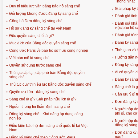
Thống Nhất
Duy trì hiệu lực văn bằng bảo hộ sáng chế
Giải pháp kỹ 
Đối tượng không được đăng ký sáng chế
Đánh giá tính
Công bố Đơn đăng ký sáng chế
Đánh giá khả
việc bảo hộ s
Hồ sơ đăng ký sáng chế tại Việt Nam
Đánh giá trìn
Độc quyền sáng chế là gì?
Đăng ký sáng 
Mục đích của Bằng độc quyền sáng chế
Thời gian và 
Công ước Paris về bảo hộ sở hữu công nghiệp
Hướng dẫn nộ
Viết bản mô tả sáng chế
Đăng ký sáng
Quyền sử dụng trước sáng chế
Ai có quyền 
Thủ tục cấp lại, cấp phó bản Bằng độc quyền
sáng chế
Đăng ký sáng 
Thủ tục duy trì hiệu lực bằng độc quyền sáng chế
Sáng chế là g
Quyền ưu tiên - đăng ký sáng chế
Cần lưu ý gì 
Sáng chế là gì? Giải pháp hữu ích là gì?
Đơn đăng ký s
Nguồn thông tin thẩm định sáng chế
Người nộp đơ
phí gì, cho c
Đăng ký sáng chế - Khả năng áp dụng công
nghiệp
Người nộp đơn
đăng ký sáng
Điều kiện bảo hộ đơn sáng chế quốc tế tại Việt
Nam
Đơn đăng ký s
nào?
Đăng ký sáng chế theo Công ước Paris