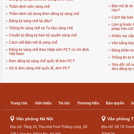
Bản mô tả và 
Thẩm định viên sáng chế
nào?
Thẩm định nội dung Đơn đăng ký sáng chế
Cách lập bản 
Đăng ký sáng chế tại đâu?
Làm gì trước 
Thông tin sáng chế và Tư liệu sáng chế
pháp hữu ích
Chuẩn bị đăng ký bảo hộ quyền sáng chế
Khiếu nại cấ
Cách viết Bản mô tả sáng chế
Văn bằng bảo
Đăng ký sáng chế theo Hiệp ước PCT có chỉ định
Bảng phân loạ
Việt Nam
Thông tin tư 
Đơn đăng ký sáng chế quốc tế theo PCT
Sửa đổi, bổ s
Xử lý đơn sáng chế quốc tế, đơn PCT
đơn đăng ký 
Trang chủ
Giới thiệu
Tin tức
Thương hiệu
Bản quyền
S
Văn phòng Hà Nội
Văn phòng 
Địa chỉ: Tầng 10, Tòa nhà Ford Thăng Long, Số
Địa chỉ: Số 79 Trươ