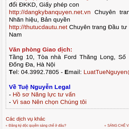
đổi ĐKKD, Giấy phép con
http://dangkybanquyen.net.vn
Chuyên tran
Nhãn hiệu, Bản quyền
http://thutucdautu.net
Chuyên trang Đầu tư n
Nam
Văn phòng Giao dịch:
Tầng 10, Tòa nhà Ford Thăng Long, Số
Đống Đa, Hà Nội
T
el: 04.3992.7805 -
E
mail:
LuatTueNguyen
Về Tuệ Nguyễn Legal
-
Hồ sơ Năng lực tư vấn
-
Vì sao Nên chọn Chúng tôi
Các dịch vụ khác
Đăng ký độc quyền sáng chế ở đâu?
SÁNG CHẾ V