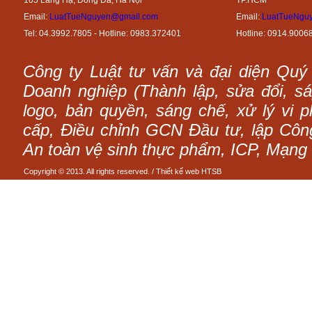
105 Láng Hạ, Đống Đa, Hà Nội
TP.HCM
Email:
LuatTueNguyen@gmail.com
Email:
LuatTueNgu
Tel: 04.3992.7805 - Hotline: 0983.372401
Hotline: 0914.9006
Công ty Luật tư vấn và đại diện Quý
Doanh nghiệp (Thành lập, sửa đổi, sáp
logo, bản quyền, sáng chế, xử lý vi p
cấp, Điều chỉnh GCN Đầu tư, lập Công 
An toàn vệ sinh thực phẩm, ICP, Mạng 
Copyright © 2013. All rights reserved. /
Thiết kế web
HTSB