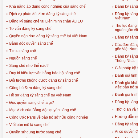
Khả năng áp dụng công nghiệp của sáng chế
Đăng ký sáng
Dịch vụ phản đối đơn đăng ký sáng chế
Đăng ký sáng
Việt Nam
Đăng ký sáng chế tại Liên minh châu Âu EU
Thủ tục đăng
Tư vấn đăng ký sáng chế
nguồn gốc Vi
Quyền nộp đơn đăng ký sáng chế tại Việt Nam
Đăng ký sáng
Bằng độc quyền sáng chế
Các đơn đăng
gốc Việt Nam
Tìm ra sáng chế
Đăng ký sáng
Nguồn sáng chế
Thống Nhất
Sáng chế như thế nào?
Giải pháp kỹ 
Duy trì hiệu lực văn bằng bảo hộ sáng chế
Đánh giá tính
Đối tượng không được đăng ký sáng chế
Đánh giá khả
việc bảo hộ s
Công bố Đơn đăng ký sáng chế
Đánh giá trìn
Hồ sơ đăng ký sáng chế tại Việt Nam
Đăng ký sáng 
Độc quyền sáng chế là gì?
Thời gian và 
Mục đích của Bằng độc quyền sáng chế
Hướng dẫn nộ
Công ước Paris về bảo hộ sở hữu công nghiệp
Đăng ký sáng
Viết bản mô tả sáng chế
Ai có quyền 
Quyền sử dụng trước sáng chế