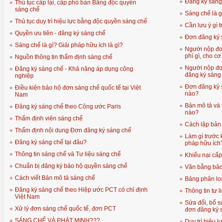
Đăng ký sáng 
Thủ tục cấp lại, cấp phó bản Bằng độc quyền
sáng chế
Sáng chế là g
Thủ tục duy trì hiệu lực bằng độc quyền sáng chế
Cần lưu ý gì 
Quyền ưu tiên - đăng ký sáng chế
Đơn đăng ký s
Sáng chế là gì? Giải pháp hữu ích là gì?
Người nộp đơ
phí gì, cho c
Nguồn thông tin thẩm định sáng chế
Người nộp đơn
Đăng ký sáng chế - Khả năng áp dụng công
đăng ký sáng
nghiệp
Đơn đăng ký s
Điều kiện bảo hộ đơn sáng chế quốc tế tại Việt
nào?
Nam
Bản mô tả và 
Đăng ký sáng chế theo Công ước Paris
nào?
Thẩm định viên sáng chế
Cách lập bản 
Thẩm định nội dung Đơn đăng ký sáng chế
Làm gì trước 
Đăng ký sáng chế tại đâu?
pháp hữu ích
Thông tin sáng chế và Tư liệu sáng chế
Khiếu nại cấ
Chuẩn bị đăng ký bảo hộ quyền sáng chế
Văn bằng bảo
Cách viết Bản mô tả sáng chế
Bảng phân loạ
Đăng ký sáng chế theo Hiệp ước PCT có chỉ định
Thông tin tư 
Việt Nam
Sửa đổi, bổ s
Xử lý đơn sáng chế quốc tế, đơn PCT
đơn đăng ký 
SÁNG CHẾ VÀ PHÁT MINH???
Duy trì hiệu 