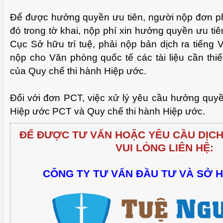
Để được hưởng quyền ưu tiên, người nộp đơn phả
đó trong tờ khai, nộp phí xin hưởng quyền ưu ti
Cục Sở hữu trí tuệ, phải nộp bản dịch ra tiếng Vi
nộp cho Văn phòng quốc tế các tài liệu cần thiế
của Quy chế thi hành Hiệp ước.
Đối với đơn PCT, việc xử lý yêu cầu hưởng quyề
Hiệp ước PCT và Quy chế thi hành Hiệp ước.
ĐỂ ĐƯỢC TƯ VẤN HOẶC YÊU CẦU DỊCH
VUI LÒNG LIÊN HỆ:
CÔNG TY TƯ VẤN ĐẦU TƯ VÀ SỞ 