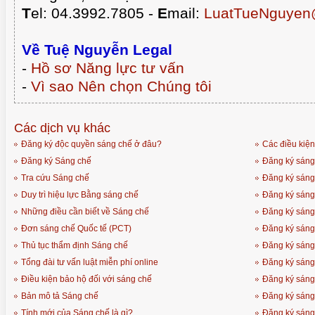
T
el: 04.3992.7805 -
E
mail:
LuatTueNguyen
Về Tuệ Nguyễn Legal
-
Hồ sơ Năng lực tư vấn
-
Vì sao Nên chọn Chúng tôi
Các dịch vụ khác
Đăng ký độc quyền sáng chế ở đâu?
Các điều kiện
Đăng ký Sáng chế
Đăng ký sáng
Tra cứu Sáng chế
Đăng ký sáng
Duy trì hiệu lực Bằng sáng chế
Đăng ký sáng 
Những điều cần biết về Sáng chế
Đăng ký sáng
Đơn sáng chế Quốc tế (PCT)
Đăng ký sáng 
Thủ tục thẩm định Sáng chế
Đăng ký sáng
Tổng đài tư vấn luật miễn phí online
Đăng ký sáng 
Điều kiện bảo hộ đối với sáng chế
Đăng ký sáng
Bản mô tả Sáng chế
Đăng ký sáng
Tính mới của Sáng chế là gì?
Đăng ký sáng 