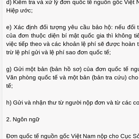
d) Kiểm tra và xử lý đơn quốc tế nguồn gốc Việt
Hiệp ước;
e) Xác định đối tượng yêu cầu bảo hộ: nếu đối
của đơn thuộc diện bí mật quốc gia thì không t
việc tiếp theo và các khoản lệ phí sẽ được hoàn 
trừ lệ phí gửi và lệ phí sao đơn quốc tế;
g) Gửi một bản (bản hồ sơ) của đơn quốc tế n
Văn phòng quốc tế và một bản (bản tra cứu) cho
tế;
CHUẨN BỊ THƯ CHUYỂN VĂN BẰNG NHÃN
MỘT S
VIDEO
HIỆU GỐC TỚI KHÁCH HÀNG
h) Gửi và nhận thư từ người nộp đơn và từ các c
2. Ngôn ngữ
Đơn quốc tế nguồn gốc Việt Nam nộp cho Cục Sở 