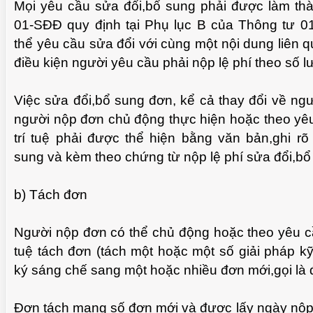
Mọi yêu cầu sửa đổi,bổ sung phải được làm th
01-SĐĐ quy định tại Phụ lục B của Thông tư 
thể yêu cầu sửa đổi với cùng một nội dung liên 
điều kiện người yêu cầu phải nộp lệ phí theo số 
Việc sửa đổi,bổ sung đơn, kể cả thay đổi về ng
người nộp đơn chủ động thực hiện hoặc theo y
trí tuệ phải được thể hiện bằng văn bản,ghi rõ
sung và kèm theo chứng từ nộp lệ phí sửa đổi,bổ
b) Tách đơn
CHUẨN BỊ THƯ CHUYỂN VĂN BẰNG NHÃN
MỘ
UA VIDEO
HIỆU GỐC TỚI KHÁCH HÀNG
Người nộp đơn có thể chủ động hoặc theo yêu c
tuệ tách đơn (tách một hoặc một số giải pháp k
ký sáng chế sang một hoặc nhiều đơn mới,gọi là 
Đơn tách mang số đơn mới và được lấy ngày nộ