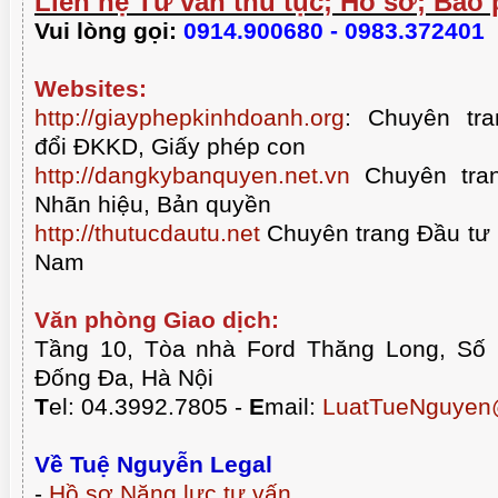
Liên hệ Tư vấn thủ tục; Hồ sơ; Báo 
Vui lòng gọi:
0914.900680 - 0983.372401
Websites:
http://giayphepkinhdoanh.org
:
Chuyên tra
đổi ĐKKD, Giấy phép con
http://dangkybanquyen.net.vn
Chuyên tran
Nhãn hiệu, Bản quyền
http://thutucdautu.net
Chuyên trang Đầu tư n
Nam
Văn phòng Giao dịch:
Tầng 10, Tòa nhà Ford Thăng Long, Số
Đống Đa, Hà Nội
T
el: 04.3992.7805 -
E
mail:
LuatTueNguyen
Về Tuệ Nguyễn Legal
-
Hồ sơ Năng lực tư vấn