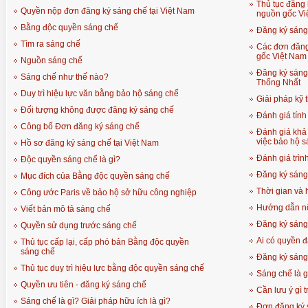
Thủ tục đăng
Quyền nộp đơn đăng ký sáng chế tại Việt Nam
nguồn gốc Vi
Bằng độc quyền sáng chế
Đăng ký sáng
Tìm ra sáng chế
Các đơn đăng
gốc Việt Nam
Nguồn sáng chế
Đăng ký sáng
Sáng chế như thế nào?
Thống Nhất
Duy trì hiệu lực văn bằng bảo hộ sáng chế
Giải pháp kỹ 
Đối tượng không được đăng ký sáng chế
Đánh giá tính
Công bố Đơn đăng ký sáng chế
Đánh giá khả
việc bảo hộ s
Hồ sơ đăng ký sáng chế tại Việt Nam
Đánh giá trìn
Độc quyền sáng chế là gì?
Đăng ký sáng 
Mục đích của Bằng độc quyền sáng chế
Thời gian và 
Công ước Paris về bảo hộ sở hữu công nghiệp
Hướng dẫn nộ
Viết bản mô tả sáng chế
Đăng ký sáng
Quyền sử dụng trước sáng chế
Ai có quyền 
Thủ tục cấp lại, cấp phó bản Bằng độc quyền
sáng chế
Đăng ký sáng 
Thủ tục duy trì hiệu lực bằng độc quyền sáng chế
Sáng chế là g
Quyền ưu tiên - đăng ký sáng chế
Cần lưu ý gì 
Sáng chế là gì? Giải pháp hữu ích là gì?
Đơn đăng ký s