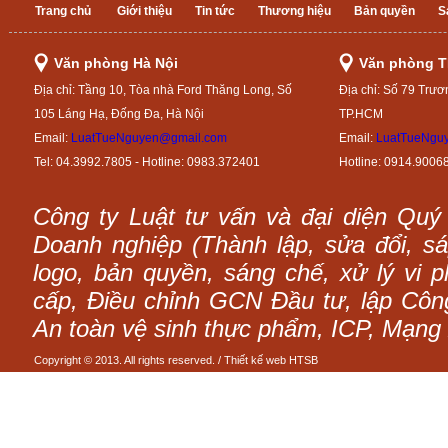
Trang chủ
Giới thiệu
Tin tức
Thương hiệu
Bản quyền
S
Văn phòng Hà Nội
Văn phòng 
Địa chỉ: Tầng 10, Tòa nhà Ford Thăng Long, Số
Địa chỉ: Số 79 Trươ
105 Láng Hạ, Đống Đa, Hà Nội
TP.HCM
Email:
LuatTueNguyen@gmail.com
Email:
LuatTueNgu
Tel: 04.3992.7805 - Hotline: 0983.372401
Hotline: 0914.9006
Công ty Luật tư vấn và đại diện Quý
Doanh nghiệp (Thành lập, sửa đổi, sáp
logo, bản quyền, sáng chế, xử lý vi p
cấp, Điều chỉnh GCN Đầu tư, lập Công 
An toàn vệ sinh thực phẩm, ICP, Mạng 
Copyright © 2013. All rights reserved. /
Thiết kế web
HTSB