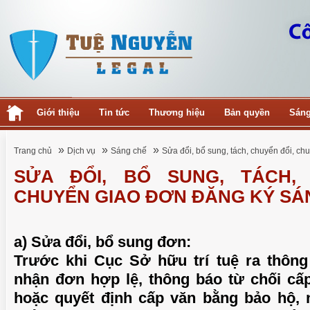
Giới thiệu
Tin tức
Thương hiệu
Bản quyền
Sáng
»
»
»
Trang chủ
Dịch vụ
Sáng chế
Sửa đổi, bổ sung, tách, chuyển đổi, c
SỬA ĐỔI, BỔ SUNG, TÁCH, 
CHUYỂN GIAO ĐƠN ĐĂNG KÝ SÁ
a) Sửa đổi, bổ sung đơn:
Trước khi Cục Sở hữu trí tuệ ra thông
nhận đơn hợp lệ, thông báo từ chối cấ
hoặc quyết định cấp văn bằng bảo hộ,