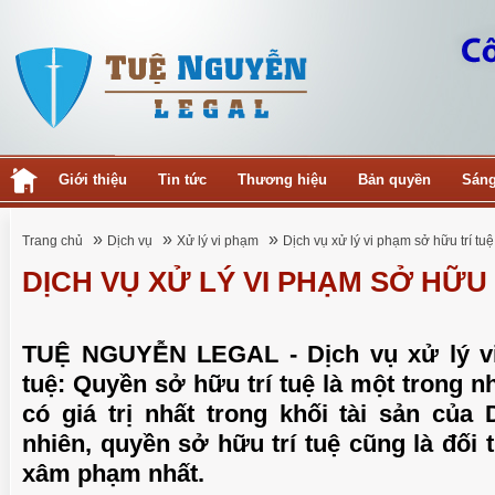
Giới thiệu
Tin tức
Thương hiệu
Bản quyền
Sáng
»
»
»
Trang chủ
Dịch vụ
Xử lý vi phạm
Dịch vụ xử lý vi phạm sở hữu trí tuệ
DỊCH VỤ XỬ LÝ VI PHẠM SỞ HỮU 
TUỆ NGUYỄN LEGAL - Dịch vụ xử lý v
tuệ: Quyền sở hữu trí tuệ là một trong n
có giá trị nhất trong khối tài sản của
nhiên, quyền sở hữu trí tuệ cũng là đối 
xâm phạm nhất.