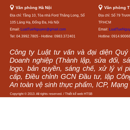
Văn phòng Hà Nội
Văn phòng 
Địa chỉ: Tầng 10, Tòa nhà Ford Thăng Long, Số
Địa chỉ: Số 79 Trươ
105 Láng Hạ, Đống Đa, Hà Nội
TP.HCM
Email:
LuatTueNguyen@gmail.com
Email:
LuatTueNgu
Tel: 04.3992.7805 - Hotline: 0983.372401
Hotline: 0914.9006
Công ty Luật tư vấn và đại diện Quý
Doanh nghiệp (Thành lập, sửa đổi, sáp
logo, bản quyền, sáng chế, xử lý vi p
cấp, Điều chỉnh GCN Đầu tư, lập Công 
An toàn vệ sinh thực phẩm, ICP, Mạng 
Copyright © 2013. All rights reserved. /
Thiết kế web
HTSB