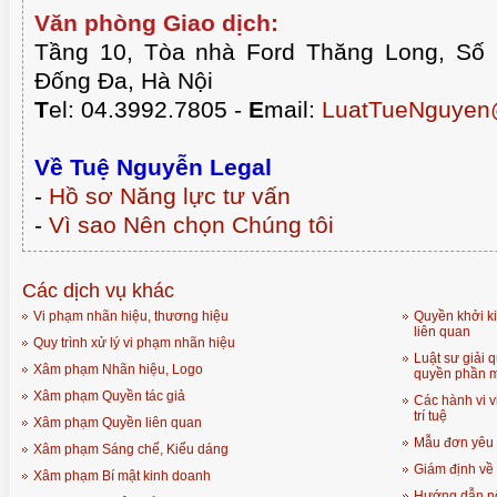
Văn phòng Giao dịch:
Tầng 10, Tòa nhà Ford Thăng Long, Số
Đống Đa, Hà Nội
T
el: 04.3992.7805 -
E
mail:
LuatTueNguyen
Về Tuệ Nguyễn Legal
-
Hồ sơ Năng lực tư vấn
-
Vì sao Nên chọn Chúng tôi
Các dịch vụ khác
Vi phạm nhãn hiệu, thương hiệu
Quyền khởi ki
liên quan
Quy trình xử lý vi phạm nhãn hiệu
Luật sư giải q
Xâm phạm Nhãn hiệu, Logo
quyền phần 
Xâm phạm Quyền tác giả
Các hành vi 
trí tuệ
Xâm phạm Quyền liên quan
Mẫu đơn yêu 
Xâm phạm Sáng chế, Kiểu dáng
Giám định về 
Xâm phạm Bí mật kinh doanh
Hướng dẫn nộ