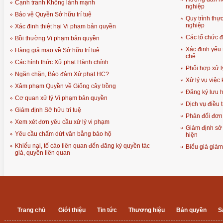
Cạnh tranh Không lành mạnh
nghiệp
Bảo vệ Quyền Sở hữu trí tuệ
Quy trình thự
nghiệp
Xác định thiệt hại Vi phạm bản quyền
Các tổ chức đ
Bồi thường Vi phạm bản quyền
Xác định yếu
Hàng giả mạo về Sở hữu trí tuệ
chế
Các hình thức Xử phạt Hành chính
Phối hợp xử l
Ngăn chặn, Bảo đảm Xử phạt HC?
Xử lý vụ việc
Xâm phạm Quyền về Giống cây trồng
Đăng ký lưu 
Cơ quan xử lý Vi phạm bản quyền
Dịch vụ điều 
Giám định Sở hữu trí tuệ
Phản đối đơn
Xem xét đơn yêu cầu xử lý vi phạm
Giám định sở 
Yêu cầu chấm dứt văn bằng bảo hộ
hiện
Khiếu nại, tố cáo liên quan đến đăng ký quyền tác
Biểu giá giá
giả, quyền liên quan
Trang chủ
Giới thiệu
Tin tức
Thương hiệu
Bản quyền
S