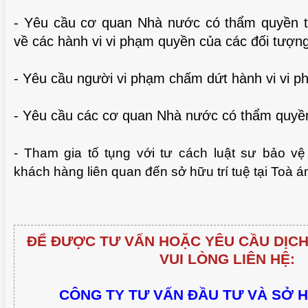
- Yêu cầu cơ quan Nhà nước có thẩm quyền t
về các hành vi vi phạm quyền của các đối tượng
- Yêu cầu người vi phạm chấm dứt hành vi vi p
- Yêu cầu các cơ quan Nhà nước có thẩm quyền
- Tham gia tố tụng với tư cách luật sư bảo vệ
khách hàng liên quan đến sở hữu trí tuệ tại Toà 
CHUẨN BỊ THƯ CHUYỂN VĂN B
PHÒNG HỘI THẢO QUA VIDEO
HIỆU GỐC TỚI KHÁCH H
ĐỂ ĐƯỢC TƯ VẤN HOẶC YÊU CẦU DỊCH
VUI LÒNG LIÊN HỆ:
CÔNG TY TƯ VẤN ĐẦU TƯ VÀ SỞ 