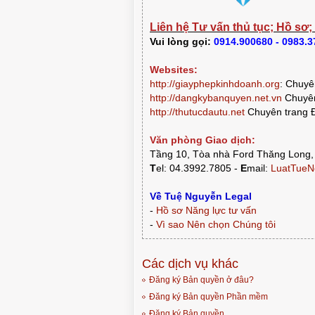
Liên hệ Tư vấn thủ tục; Hồ sơ;
Vui lòng gọi:
0914.900680 - 0983.
Websites:
http://giayphepkinhdoanh.org
:
Chuyên
http://dangkybanquyen.net.vn
Chuyên
http://thutucdautu.net
Chuyên trang Đ
Văn phòng Giao dịch:
Tầng 10, Tòa nhà Ford Thăng Long,
T
el: 04.3992.7805 -
E
mail:
LuatTueN
Về Tuệ Nguyễn Legal
CHUẨN BỊ THƯ CHUYỂN 
-
Hồ sơ Năng lực tư vấn
PHÒNG HỘI THẢO QUA VIDEO
HIỆU GỐC TỚI KH
-
Vì sao Nên chọn Chúng tôi
Các dịch vụ khác
Đăng ký Bản quyền ở đâu?
Đăng ký Bản quyền Phần mềm
Đăng ký Bản quyền