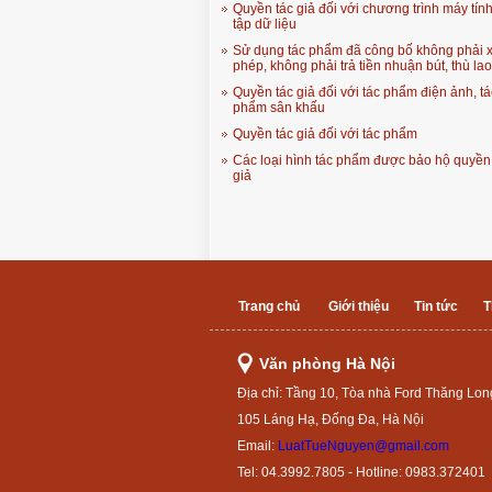
Quyền tác giả đối với chương trình máy tín
tập dữ liệu
Sử dụng tác phẩm đã công bố không phải x
phép, không phải trả tiền nhuận bút, thù lao
Quyền tác giả đối với tác phẩm điện ảnh, tá
phẩm sân khấu
Quyền tác giả đối với tác phẩm
Các loại hình tác phẩm được bảo hộ quyền
giả
Trang chủ
Giới thiệu
Tin tức
T
Văn phòng Hà Nội
Địa chỉ: Tầng 10, Tòa nhà Ford Thăng Lon
105 Láng Hạ, Đống Đa, Hà Nội
Email:
LuatTueNguyen@gmail.com
Tel: 04.3992.7805 - Hotline: 0983.372401