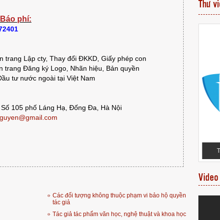
Thư v
 Báo phí:
372401
 trang Lập cty, Thay đổi ĐKKD, Giấy phép con
 trang Đăng ký Logo, Nhãn hiệu, Bản quyền
ầu tư nước ngoài tại Việt Nam
 Số 105 phố Láng Hạ, Đống Đa, Hà Nội
guyen@gmail.com
VĂN BẰNG NHÃN
MỘT SỐ VĂN BẰNG BẢO HỘ NHÃN HIỆU
ÁCH HÀNG
ĐƯỢC CẤP MỚI
T
Video
Các đối tượng không thuộc phạm vi bảo hộ quyền
tác giả
Tác giả tác phẩm văn học, nghệ thuật và khoa học