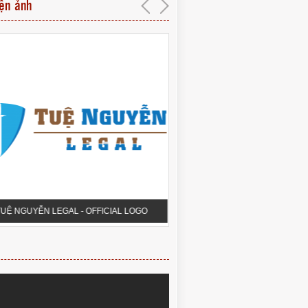
iện ảnh
UỆ NGUYỄN LEGAL - OFFICIAL LOGO
PHÒNG HỘI THẢO QUA 