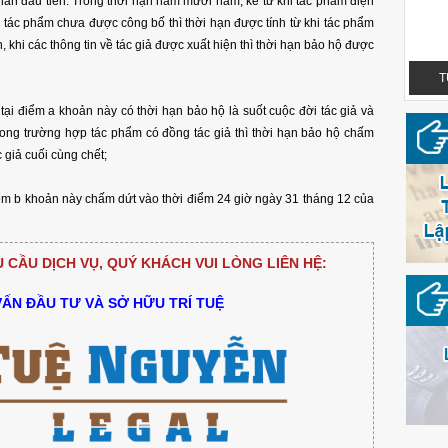
lần đầu tiên. Trong thời hạn năm mươi năm, kể từ khi tác phẩm điện
 tác phẩm chưa được công bố thì thời hạn được tính từ khi tác phẩm
 khi các thông tin về tác giả được xuất hiện thì thời hạn bảo hộ được
TUỆ NGUYỄN LEGAL - OFFICIAL LOGO
T
tại điểm a khoản này có thời hạn bảo hộ là suốt cuộc đời tác giả và
rong trường hợp tác phẩm có đồng tác giả thì thời hạn bảo hộ chấm
giả cuối cùng chết;
iểm b khoản này chấm dứt vào thời điểm 24 giờ ngày 31 tháng 12 của
CẦU DỊCH VỤ, QUÝ KHÁCH VUI LÒNG LIÊN HỆ:
VẤN ĐẦU TƯ VÀ SỞ HỮU TRÍ TUỆ
TUỆ NGUYỄN LEGAL - OFFICIAL LOGO