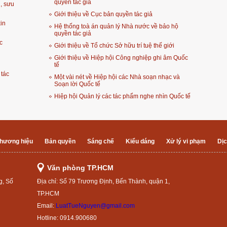
quyền tác giả
h, sưu
Giới thiệu về Cục bản quyền tác giả
in
Hệ thống toà án quản lý Nhà nước về bảo hộ
quyền tác giả
c
Giới thiệu về Tổ chức Sở hữu trí tuệ thế giới
Giới thiệu về Hiệp hội Công nghiệp ghi âm Quốc
tế
 tác
Một vài nét về Hiệp hội các Nhà soạn nhạc và
Soạn lời Quốc tế
Hiệp hội Quản lý các tác phẩm nghe nhìn Quốc tế
hương hiệu
Bản quyền
Sáng chế
Kiểu dáng
Xử lý vi phạm
Dịc
Văn phòng TP.HCM
g, Số
Địa chỉ: Số 79 Trương Định, Bến Thành, quận 1,
TP.HCM
Email:
LuatTueNguyen@gmail.com
Hotline: 0914.900680