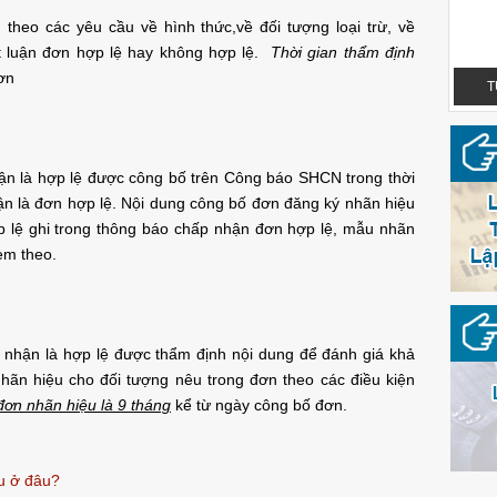
 theo các yêu cầu về hình thức,về đối tượng loại trừ, về
 luận đơn hợp lệ hay không hợp lệ.
Thời gian thẩm định
ơn
TUỆ NGUYỄN LEGAL - OFFICIAL LOGO
T
n là hợp lệ được công bố trên Công báo SHCN trong thời
n là đơn hợp lệ. Nội dung công bố đơn đăng ký nhãn hiệu
ợp lệ ghi trong thông báo chấp nhận đơn hợp lệ, mẫu nhãn
èm theo.
nhận là hợp lệ được thẩm định nội dung để đánh giá khả
ãn hiệu cho đối tượng nêu trong đơn theo các điều kiện
TUỆ NGUYỄN LEGAL - OFFICIAL LOGO
đơn nhãn hiệu là 9 tháng
kể từ ngày công bố đơn.
u ở đâu?