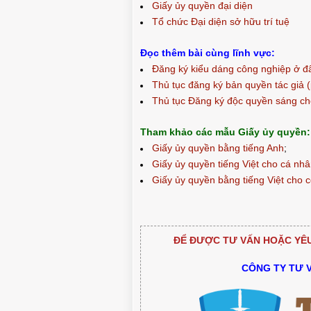
Giấy ủy quyền đại diện
Tổ chức Đại diện sở hữu trí tuệ
Đọc thêm bài cùng lĩnh vực:
Đăng ký kiểu dáng công nghiệp ở đ
Thủ tục đăng ký bản quyền tác giả 
Thủ tục Đăng ký độc quyền sáng c
Tham khảo các mẫu Giấy ủy quyền:
Giấy ủy quyền bằng tiếng Anh
;
Giấy ủy quyền tiếng Việt cho cá nh
Giấy ủy quyền bằng tiếng Việt cho 
CHUẨN BỊ THƯ CHUYỂN VĂN BẰNG NHÃN
MỘT SỐ VĂN BẰNG BẢO 
HIỆU GỐC TỚI KHÁCH HÀNG
ĐƯỢC CẤP M
ĐỂ ĐƯỢC TƯ VẤN HOẶC YÊU 
CÔNG TY TƯ 