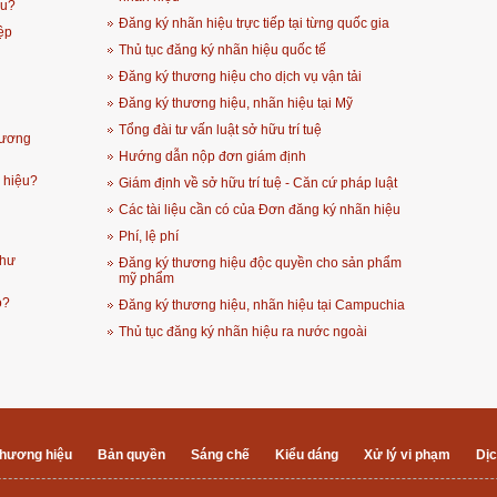
ệu?
Đăng ký nhãn hiệu trực tiếp tại từng quốc gia
ệp
Thủ tục đăng ký nhãn hiệu quốc tế
Đăng ký thương hiệu cho dịch vụ vận tải
Đăng ký thương hiệu, nhãn hiệu tại Mỹ
Tổng đài tư vấn luật sở hữu trí tuệ
hương
Hướng dẫn nộp đơn giám định
 hiệu?
Giám định về sở hữu trí tuệ - Căn cứ pháp luật
Các tài liệu cần có của Đơn đăng ký nhãn hiệu
Phí, lệ phí
thư
Đăng ký thương hiệu độc quyền cho sản phẩm
mỹ phẩm
o?
Đăng ký thương hiệu, nhãn hiệu tại Campuchia
Thủ tục đăng ký nhãn hiệu ra nước ngoài
hương hiệu
Bản quyền
Sáng chế
Kiểu dáng
Xử lý vi phạm
Dịc