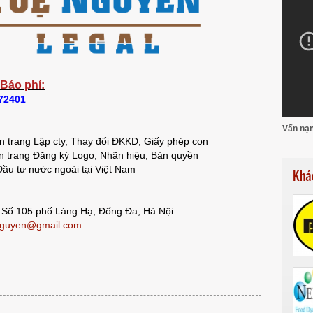
 Báo phí:
372401
Vấn nạn
 trang Lập cty, Thay đổi ĐKKD, Giấy phép con
 trang Đăng ký Logo, Nhãn hiệu, Bản quyền
ầu tư nước ngoài tại Việt Nam
Khá
 Số 105 phố Láng Hạ, Đống Đa, Hà Nội
guyen@gmail.com