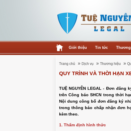
Giới thiệu
Tin tức
Thương
»
»
»
Trang chủ
Dịch vụ
Thương hiệu
Qu
QUY TRÌNH VÀ THỜI HẠN X
TUỆ NGUYỄN LEGAL
-
Đơn đăng k
trên Công báo SHCN trong thời hạ
Nội dung công bố đơn đăng ký nhãn
trong thông báo chấp nhận đơn hợ
kèm theo.
1. Thẩm định hình thức