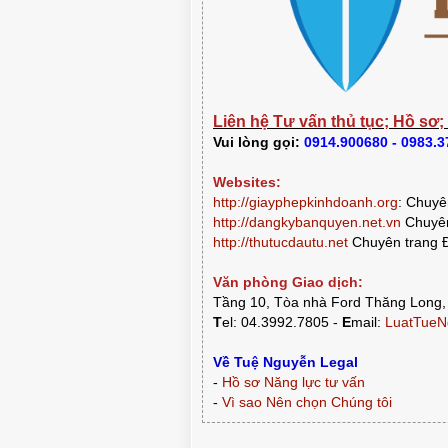
Liên hệ Tư vấn thủ tục; Hồ sơ;
Vui lòng gọi:
0914.900680 - 0983.
Websites:
http://giayphepkinhdoanh.org
:
Chuyên
http://dangkybanquyen.net.vn
Chuyên
http://thutucdautu.net
Chuyên trang Đ
Văn phòng Giao dịch:
Tầng 10, Tòa nhà Ford Thăng Long,
T
el: 04.3992.7805 -
E
mail:
LuatTueN
Về Tuệ Nguyễn Legal
-
Hồ sơ Năng lực tư vấn
-
Vì sao Nên chọn Chúng tôi