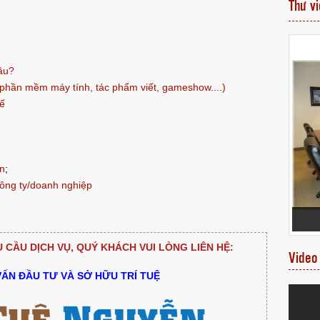
Thư v
âu?
(phần mềm máy tính, tác phẩm viết, gameshow....)
hế
ân
;
công ty/doanh nghiệp
HỘ NHÃN HIỆU
ỚI
TUỆ NGUYỄN LEGAL - OFFICIAL LOGO
CẦU DỊCH VỤ, QUÝ KHÁCH VUI LÒNG LIÊN HỆ:
Video
VẤN ĐẦU TƯ VÀ SỞ HỮU TRÍ TUỆ