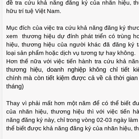
đề tra cứu khả năng đăng ký của nhãn hiệu, t
hữu trí tuệ Việt Nam.
Mục đích của việc tra cứu khả năng đăng ký thư
xem thương hiệu dự đính phát triển có trùng h
hiệu, thương hiệu của người khác đã đăng ký 
loại sản phẩm hoặc dịch vụ tương tự hay không.
Hơn thế nữa với việc tiến hành tra cứu khả nă
thương hiệu, doanh nghiệp không chỉ
tiết 
chính
mà còn tiết kiệm được cả về cả
thời gia
tháng)
CHUẨN BỊ THƯ CHUYỂN VĂN BẰNG NHÃN
MỘT
A VIDEO
HIỆU GỐC TỚI KHÁCH HÀNG
Thay vì phải mất hơn một năm để có thể biết 
của nhãn hiệu, thương hiệu thì với việc tiến 
năng đăng ký này, chỉ trong vòng 02-03 ngày làm
thể biết được khả năng đăng ký của nhãn hiệu, 