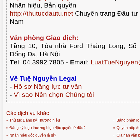
Nhãn hiệu, Bản quyền
http://thutucdautu.net
Chuyên trang Đầu tư n
Nam
Văn phòng Giao dịch:
Tầng 10, Tòa nhà Ford Thăng Long, Số
Đống Đa, Hà Nội
T
el: 04.3992.7805 -
E
mail:
LuatTueNguyen
Về Tuệ Nguyễn Legal
-
Hồ sơ Năng lực tư vấn
-
Vì sao Nên chọn Chúng tôi
Các dịch vụ khác
Thủ tục Đăng ký Thương hiệu
Bảng phân lo
Đăng ký logo thương hiệu độc quyền ở đâu?
Quyền nộp đơ
Nhãn hiệu độc quyền là gì?
Gia hạn văn 