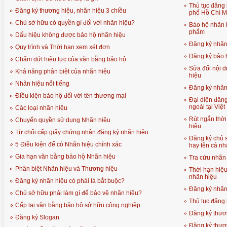
Thủ tục đăng 
Đăng ký thương hiệu, nhãn hiệu 3 chiều
phố Hồ Chí M
Chủ sở hữu có quyền gì đối với nhãn hiệu?
Bảo hộ nhãn 
phẩm
Dấu hiệu không được bảo hộ nhãn hiệu
Đăng ký nhãn 
Quy trình và Thời hạn xem xét đơn
Đăng ký bảo 
Chấm dứt hiệu lực của văn bằng bảo hộ
Sửa đổi nội 
Khả năng phân biệt của nhãn hiệu
hiệu
Nhãn hiệu nổi tiếng
Đăng ký nhãn 
Điều kiện bảo hộ đối với tên thương mại
Đại diện đăn
ngoài tại Việ
Các loại nhãn hiệu
Rút ngắn thời
Chuyển quyền sử dụng Nhãn hiệu
hiệu
Từ chối cấp giấy chứng nhận đăng ký nhãn hiệu
Đăng ký chủ 
5 Điều kiện để có Nhãn hiệu chính xác
hay tên cá n
Gia hạn văn bằng bảo hộ Nhãn hiệu
Tra cứu nhãn 
Phân biệt Nhãn hiệu và Thương hiệu
Thời hạn hiệ
nhãn hiệu
Đăng ký nhãn hiệu có phải là bắt buộc?
Đăng ký nhãn 
Chủ sở hữu phải làm gì để bảo vệ nhãn hiệu?
Thủ tục đăng 
Cấp lại văn bằng bảo hộ sở hữu công nghiệp
Đăng ký thươn
Đăng ký Slogan
Đăng ký thươn