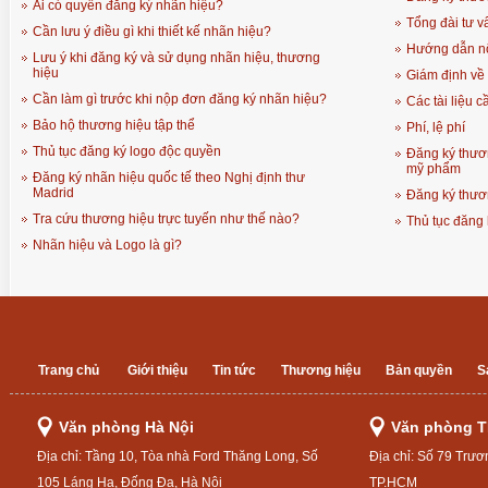
Ai có quyền đăng ký nhãn hiệu?
Tổng đài tư vấ
Cần lưu ý điều gì khi thiết kế nhãn hiệu?
Hướng dẫn n
Lưu ý khi đăng ký và sử dụng nhãn hiệu, thương
hiệu
Giám định về 
Cần làm gì trước khi nộp đơn đăng ký nhãn hiệu?
Các tài liệu 
Bảo hộ thương hiệu tập thể
Phí, lệ phí
Thủ tục đăng ký logo độc quyền
Đăng ký thươ
mỹ phẩm
Đăng ký nhãn hiệu quốc tế theo Nghị định thư
Madrid
Đăng ký thươ
Tra cứu thương hiệu trực tuyến như thế nào?
Thủ tục đăng 
Nhãn hiệu và Logo là gì?
Trang chủ
Giới thiệu
Tin tức
Thương hiệu
Bản quyền
S
Văn phòng Hà Nội
Văn phòng 
Địa chỉ: Tầng 10, Tòa nhà Ford Thăng Long, Số
Địa chỉ: Số 79 Trươ
105 Láng Hạ, Đống Đa, Hà Nội
TP.HCM