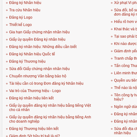
Đăng ký Nhãn hiệu
Xử phạt Vi p
Tra cứu Nhãn hiệu
Sửa đổi, bổ s
đơn đăng ký 
Đăng ký Logo
Hiểu rõ hơn 
Thiết kế Logo
Khai thác và
Gia hạn Giấy chứng nhận nhãn hiệu
Tại sao phải 
Giấy ủy quyền Đăng ký nhãn hiệu
Khi nào được
Đăng ký nhãn hiệu: Những điều cần biết
Giám định yế
Đăng ký Nhãn hiệu Quốc tế
Tranh chấp t
Đăng ký Thương hiệu
Tấn công Thươ
Sửa đổi Giấy chứng nhận nhãn hiệu
Liên minh th
Chuyển nhượng Văn bằng bảo hộ
Quyền ưu tiên
Tài liệu cần có trong Đơn đăng ký Nhãn hiệu
Thế nào là nộ
Vai trò của Thương hiệu - Logo
Tên công ty h
Đăng ký nhãn hiệu liên kết
hiệu?
Giấy ủy quyền đăng ký nhãn hiệu bằng tiếng Việt
Ngôn ngữ dùn
cho cá nhân
Đăng ký nhãn
Giấy ủy quyền đăng ký nhãn hiệu bằng tiếng Anh
cho doanh nghiệp
Đăng ký nhãn
Đăng ký Thương hiệu liên kết
Sửa đổi địa c
nhãn hiệu
Giám định Sở hữu trí tuệ là gì?