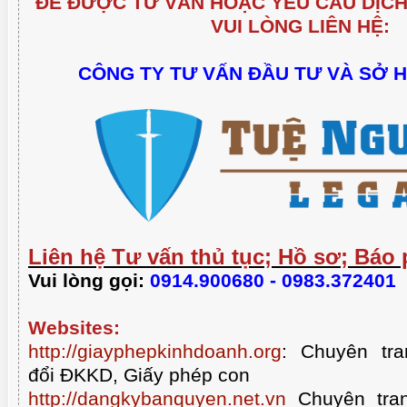
ĐỂ ĐƯỢC TƯ VẤN HOẶC YÊU CẦU DỊCH
VUI LÒNG LIÊN HỆ:
CÔNG TY TƯ VẤN ĐẦU TƯ VÀ SỞ 
Liên hệ Tư vấn thủ tục; Hồ sơ; Báo 
Vui lòng gọi:
0914.900680 - 0983.372401
Websites:
http://giayphepkinhdoanh.org
:
Chuyên tra
đổi ĐKKD, Giấy phép con
http://dangkybanquyen.net.vn
Chuyên tran