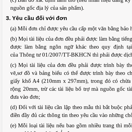
nguồn gốc địa lý của sản phẩm).
3. Yêu cầu đối với đơn
(a) Mỗi đơn chỉ được yêu cầu cấp một văn bằng bảo 
(b) Mọi tài liệu của đơn đều phải được làm bằng tiếng 
được làm bằng ngôn ngữ khác theo quy định tại
của Thông tư 01/2007/TT-BKHCN thì phải được dịch 
(c) Mọi tài liệu của đơn đều phải được trình bày th
vẽ,sơ đồ và bảng biểu có thể được trình bày theo c
giấy khổ A4 (210mm x 297mm), trong đó có chừa l
CHUẨN BỊ THƯ CHUYỂN VĂN BẰNG NHÃN
rộng 20mm, trừ các tài liệu bổ trợ mà nguồn gốc t
 QUA VIDEO
HIỆU GỐC TỚI KHÁCH HÀNG
đưa vào đơn;
(d) Đối với tài liệu cần lập theo mẫu thì bắt buộc p
điền đầy đủ các thông tin theo yêu cầu vào những ch
(e) Mỗi loại tài liệu nếu bao gồm nhiều trang thì mỗi