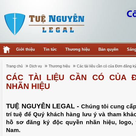
Giới thiệu
Tin tức
Thương hiệu
Bản quyền
Sáng
»
»
»
Trang chủ
Dịch vụ
Thương hiệu
Các tài liệu cần có của Đơn đăng k
CÁC TÀI LIỆU CẦN CÓ CỦA 
NHÃN HIỆU
TUỆ NGUYỄN LEGAL -
Chúng tôi cung cấp
trí tuệ để Quý khách hàng lưu ý và tham khảo
hồ sơ đăng ký độc quyền nhãn hiệu, logo, t
Nam.