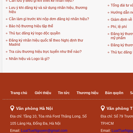
Cần lưu ý điều gì khi thiết kế nhãn hiệu?
Tổng đài tư vấ
Lưu ý khi đăng ký và sử dụng nhãn hiệu, thương
hiệu
Hướng dẫn n
Cần làm gì trước khi nộp đơn đăng ký nhãn hiệu?
Giám định về 
Bảo hộ thương hiệu tập thể
Phí, lệ phí
Thủ tục đăng ký logo độc quyền
Đăng ký thươ
mỹ phẩm
Đăng ký nhãn hiệu quốc tế theo Nghị định thư
Madrid
Đăng ký thươ
Tra cứu thương hiệu trực tuyến như thế nào?
Thủ tục đăng 
Nhãn hiệu và Logo là gì?
Trang chủ
Giới thiệu
Tin tức
Thương hiệu
Bản quyền
S
Văn phòng Hà Nội
Văn phòng 
Địa chỉ: Tầng 10, Tòa nhà Ford Thăng Long, Số
Địa chỉ: Số 79 Trươ
105 Láng Hạ, Đống Đa, Hà Nội
TP.HCM
Email:
LuatTueNguyen@gmail.com
Email:
LuatTueNgu