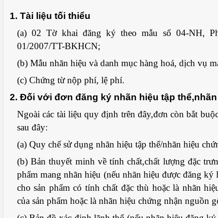
1. Tài liệu tối thiểu
(a) 02 Tờ khai đăng ký theo mẫu số 04-NH, P
TUỆ 
01/2007/TT-BKHCN;
(b) Mẫu nhãn hiệu và danh mục hàng hoá, dịch vụ m
(c) Chứng từ nộp phí, lệ phí.
2. Đối với đơn đăng ký nhãn hiệu tập thể,nhã
Ngoài các tài liệu quy định trên đây,đơn còn bắt buộc
sau đây:
(a) Quy chế sử dụng nhãn hiệu tập thể/nhãn hiệu chứ
(b) Bản thuyết minh về tính chất,chất lượng đặc trư
TUỆ 
phẩm mang nhãn hiệu (nếu nhãn hiệu được đăng ký l
cho sản phẩm có tính chất đặc thù hoặc là nhãn hi
của sản phẩm hoặc là nhãn hiệu chứng nhận nguồn gố
(c) Bản đồ xác định lãnh thổ (nếu nhãn hiệu đăng ký