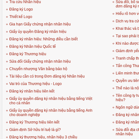
Tra cứu Nhãn hiệu
Sửa đổi, bổ s
đơn đăng ký 
Đăng ký Logo
Hiểu rõ hơn 
Thiết kế Logo
Dịch vụ tra c
Gia hạn Giấy chứng nhận nhãn hiệu
Khai thác và
Giấy ủy quyền Đăng ký nhãn hiệu
Tại sao phải 
Đăng ký nhãn hiệu: Những điều cần biết
Khi nào được
Đăng ký Nhãn hiệu Quốc tế
Giám định yế
Đăng ký Thương hiệu
Tranh chấp t
Sửa đổi Giấy chứng nhận nhãn hiệu
Tấn công Thươ
Chuyển nhượng Văn bằng bảo hộ
Liên minh th
Tài liệu cần có trong Đơn đăng ký Nhãn hiệu
Quyền ưu tiên
Vai trò của Thương hiệu - Logo
Thế nào là nộ
Đăng ký nhãn hiệu liên kết
Tên công ty h
Giấy ủy quyền đăng ký nhãn hiệu bằng tiếng Việt
hiệu?
cho cá nhân
Ngôn ngữ dùn
Giấy ủy quyền đăng ký nhãn hiệu bằng tiếng Anh
cho doanh nghiệp
Đăng ký nhãn
Đăng ký Thương hiệu liên kết
Đăng ký nhãn
Giám định Sở hữu trí tuệ là gì?
Sửa đổi địa c
nhãn hiệu
Đăng ký thương hiệu, nhãn hiệu 3 chiều