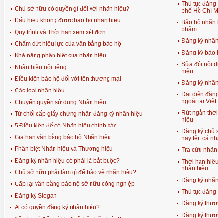
Thủ tục đăng 
Chủ sở hữu có quyền gì đối với nhãn hiệu?
phố Hồ Chí M
Dấu hiệu không được bảo hộ nhãn hiệu
Bảo hộ nhãn 
phẩm
Quy trình và Thời hạn xem xét đơn
Đăng ký nhãn 
Chấm dứt hiệu lực của văn bằng bảo hộ
Đăng ký bảo 
Khả năng phân biệt của nhãn hiệu
Sửa đổi nội 
Nhãn hiệu nổi tiếng
hiệu
Điều kiện bảo hộ đối với tên thương mại
Đăng ký nhãn 
Các loại nhãn hiệu
Đại diện đăn
ngoài tại Việ
Chuyển quyền sử dụng Nhãn hiệu
Rút ngắn thời
Từ chối cấp giấy chứng nhận đăng ký nhãn hiệu
hiệu
5 Điều kiện để có Nhãn hiệu chính xác
Đăng ký chủ 
Gia hạn văn bằng bảo hộ Nhãn hiệu
hay tên cá n
Phân biệt Nhãn hiệu và Thương hiệu
Tra cứu nhãn 
Đăng ký nhãn hiệu có phải là bắt buộc?
Thời hạn hiệ
nhãn hiệu
Chủ sở hữu phải làm gì để bảo vệ nhãn hiệu?
Đăng ký nhãn 
Cấp lại văn bằng bảo hộ sở hữu công nghiệp
Thủ tục đăng 
Đăng ký Slogan
Đăng ký thươn
Ai có quyền đăng ký nhãn hiệu?
Đăng ký thươn