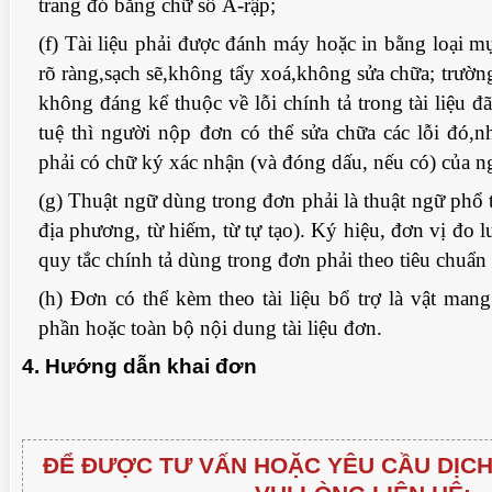
trang đó bằng chữ số Ả-rập;
(f) Tài liệu phải được đánh máy hoặc in bằng loại 
rõ ràng,sạch sẽ,không tẩy xoá,không sửa chữa; trường
không đáng kể thuộc về lỗi chính tả trong tài liệu 
tuệ thì người nộp đơn có thể sửa chữa các lỗi đó,n
phải có chữ ký xác nhận (và đóng dấu, nếu có) của n
(g) Thuật ngữ dùng trong đơn phải là thuật ngữ phổ
địa phương, từ hiếm, từ tự tạo). Ký hiệu, đơn vị đo 
quy tắc chính tả dùng trong đơn phải theo tiêu chuẩn
(h) Đơn có thể kèm theo tài liệu bổ trợ là vật mang
phần hoặc toàn bộ nội dung tài liệu đơn.
4. Hướng dẫn khai đơn
ĐỂ ĐƯỢC TƯ VẤN HOẶC YÊU CẦU DỊCH