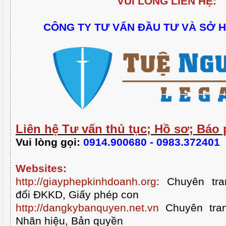
VUI LÒNG LIÊN HỆ:
CÔNG TY TƯ VẤN ĐẦU TƯ VÀ SỞ 
Liên hệ Tư vấn thủ tục; Hồ sơ; Báo 
Vui lòng gọi:
0914.900680 - 0983.372401
Websites:
http://giayphepkinhdoanh.org
:
Chuyên tra
đổi ĐKKD, Giấy phép con
http://dangkybanquyen.net.vn
Chuyên tran
Nhãn hiệu, Bản quyền