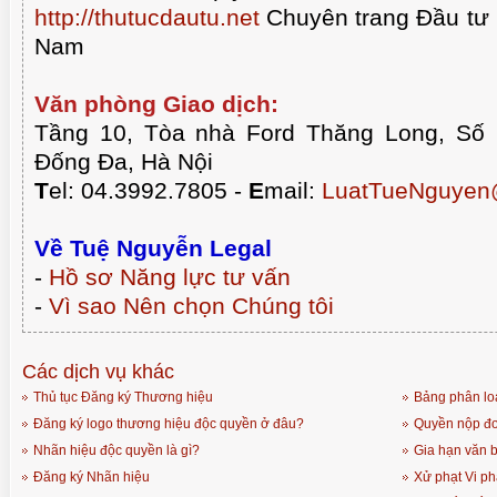
http://thutucdautu.net
Chuyên trang Đầu tư n
Nam
Văn phòng Giao dịch:
Tầng 10, Tòa nhà Ford Thăng Long, Số
Đống Đa, Hà Nội
T
el: 04.3992.7805 -
E
mail:
LuatTueNguyen
Về Tuệ Nguyễn Legal
-
Hồ sơ Năng lực tư vấn
-
Vì sao Nên chọn Chúng tôi
Các dịch vụ khác
Thủ tục Đăng ký Thương hiệu
Bảng phân lo
Đăng ký logo thương hiệu độc quyền ở đâu?
Quyền nộp đơ
Nhãn hiệu độc quyền là gì?
Gia hạn văn 
Đăng ký Nhãn hiệu
Xử phạt Vi p