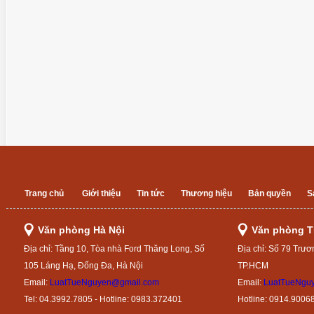
Trang chủ
Giới thiệu
Tin tức
Thương hiệu
Bản quyền
S
Văn phòng Hà Nội
Văn phòng 
Địa chỉ: Tầng 10, Tòa nhà Ford Thăng Long, Số
Địa chỉ: Số 79 Trươ
105 Láng Hạ, Đống Đa, Hà Nội
TP.HCM
Email:
LuatTueNguyen@gmail.com
Email:
LuatTueNgu
Tel: 04.3992.7805 - Hotline: 0983.372401
Hotline: 0914.9006