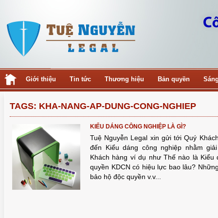
Giới thiệu
Tin tức
Thương hiệu
Bản quyền
Sáng
TAGS: KHA-NANG-AP-DUNG-CONG-NGHIEP
KIỂU DÁNG CÔNG NGHIỆP LÀ GÌ?
Tuệ Nguyễn Legal xin gửi tới Quý Khách
đến Kiểu dáng công nghiệp nhằm giả
Khách hàng ví dụ như Thế nào là Kiểu
quyền KDCN có hiệu lực bao lâu? Nhữ
bảo hộ độc quyền v.v...