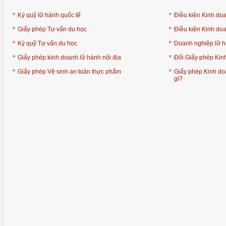
Ký quỹ lữ hành quốc tế
Điều kiện Kinh doa
Giấy phép Tư vấn du học
Điều kiện Kinh doa
Ký quỹ Tư vấn du học
Doanh nghiệp lữ h
Giấy phép kinh doanh lữ hành nội địa
Đổi Giấy phép Kin
Giấy phép Vệ sinh an toàn thực phẩm
Giấy phép Kinh doa
gì?
CHUẨN BỊ THƯ CHUYỂN VĂN 
PHÒNG HỘI THẢO QUA VIDEO
HIỆU GỐC TỚI KHÁCH 