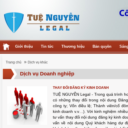
Giới thiệu
Tin tức
Thương hiệu
Bản quyền
Sáng
»
Trang chủ
Dịch vụ khác
Dịch vụ Doanh nghiệp
THAY ĐỔI ĐĂNG KÝ KINH DOANH
TUỆ NGUYỄN Legal - Trong quá trình h
có những thay đổi trong nội dung Đăng
công ty; Vốn điều lệ; Thành viên/cổ đô
kinh doanh v.v…). Với kinh nghiệm nhiều
tư vấn thay đổi nội dung đăng ký kinh doa
vấn về nội dung Quý khách hàng dự đị