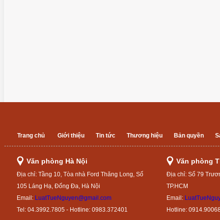
Trang chủ
Giới thiệu
Tin tức
Thương hiệu
Bản quyền
S
Văn phòng Hà Nội
Văn phòng 
Địa chỉ: Tầng 10, Tòa nhà Ford Thăng Long, Số
Địa chỉ: Số 79 Trươ
105 Láng Hạ, Đống Đa, Hà Nội
TP.HCM
Email:
LuatTueNguyen@gmail.com
Email:
LuatTueNgu
Tel: 04.3992.7805 - Hotline: 0983.372401
Hotline: 0914.9006