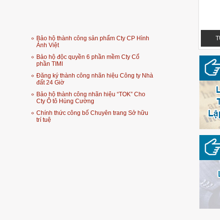
Bảo hộ thành công sản phẩm Cty CP Hình
TUỆ NGUYỄN LEGAL - OFFICIAL LOGO
T
Ảnh Việt
Bảo hộ độc quyền 6 phần mềm Cty Cổ
phần TIMI
Đăng ký thành công nhãn hiệu Công ty Nhà
đất 24 Giờ
Bảo hộ thành công nhãn hiệu “TOK” Cho
Cty Ô tô Hùng Cường
Chính thức công bố Chuyên trang Sở hữu
trí tuệ
TUỆ NGUYỄN LEGAL - OFFICIAL LOGO