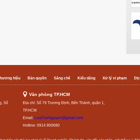
hương hiệu
Bản quyền
Sáng chế
Kiểu dáng
Xử lý vi phạm
Dịc
Văn phòng TP.HCM
g, Số
Địa chỉ: Số 79 Trương Định, Bến Thành, quận 1,
TP.HCM
Email:
LuatTueNguyen@gmail.com
Hotline: 0914.900680
ực hiện các thủ tục pháp lý về Doanh nghiệp (Thành lập, sửa đổi, sáp nhập, giải thể v.v..), Sở