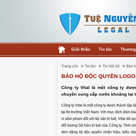
Giới thiệu
Tin tức
Thương
»
»
»
Trang chủ
Tin tức
Tin Nội bộ
Bảo h
BẢO HỘ ĐỘC QUYỀN LOGO, 
Công ty Vital là một công ty đượ
chuyên cung cấp nước khoáng tại t
Công ty Vital là một công ty được thành lập
tại thị trường Việt Nam. Với mục đích đảm b
vi xâm phạm đối với tài sản trí tuệ, Vital đã q
đối tượng Sở hữu trí tuệ của Công ty. Tính cho
đơn đăng ký độc quyền nhãn hiệu, kiểu dá