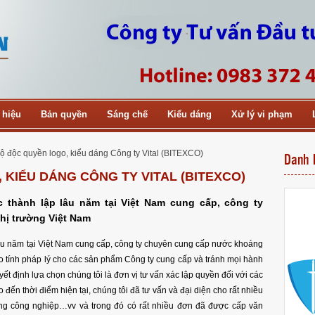
 hiệu
Bản quyền
Sáng chế
Kiểu dáng
Xử lý vi phạm
ộ độc quyền logo, kiểu dáng Công ty Vital (BITEXCO)
Danh 
KIỂU DÁNG CÔNG TY VITAL (BITEXCO)
c thành lập lâu năm tại Việt Nam cung cấp, công ty
hị trường Việt Nam
 lâu năm tại Việt Nam cung cấp, công ty chuyên cung cấp nước khoáng
ảo tính pháp lý cho các sản phẩm Công ty cung cấp và tránh mọi hành
uyết định lựa chọn chúng tôi là đơn vị tư vấn xác lập quyền đối với các
 đến thời điểm hiện tại, chúng tôi đã tư vấn và đại diện cho rất nhiều
ng công nghiệp…vv và trong đó có rất nhiều đơn đã được cấp văn