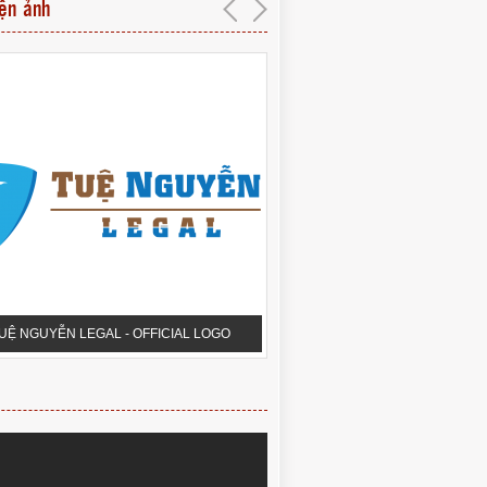
iện ảnh
UỆ NGUYỄN LEGAL - OFFICIAL LOGO
PHÒNG HỘI THẢO QUA 