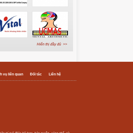
Hiển thị đầy đủ >>
h vụ liên quan
Đối tác
Liên hệ
 hữu trí tuệ (Bảo hộ logo, bản quyền, sáng chế, xử