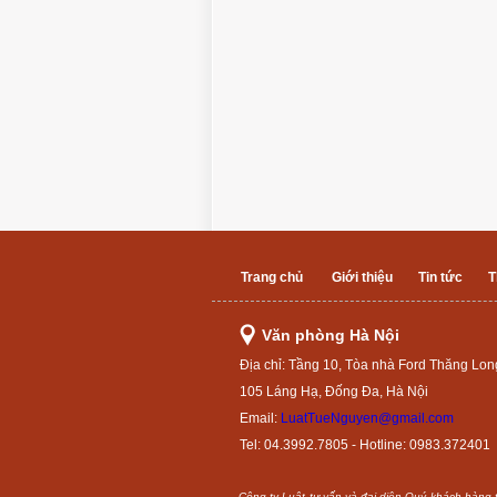
Trang chủ
Giới thiệu
Tin tức
T
Văn phòng Hà Nội
Địa chỉ: Tầng 10, Tòa nhà Ford Thăng Lon
105 Láng Hạ, Đống Đa, Hà Nội
Email:
LuatTueNguyen@gmail.com
Tel: 04.3992.7805 - Hotline: 0983.372401
Công ty Luật tư vấn và đại diện Quý khách hàng th