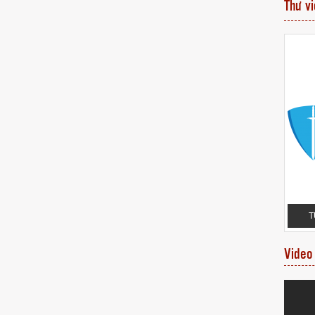
Thư v
VĂN BẰNG NHÃN
MỘT SỐ VĂN BẰNG BẢO HỘ NHÃN HIỆU
ÁCH HÀNG
ĐƯỢC CẤP MỚI
T
Video