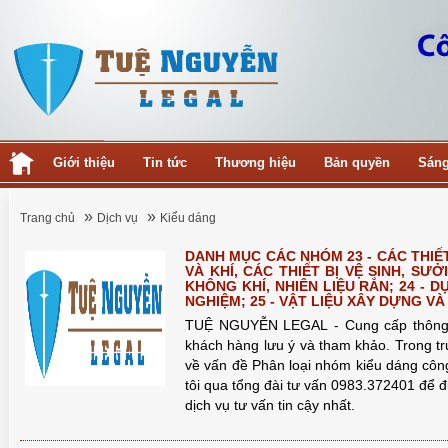
Giới thiệu
Tin tức
Thương hiệu
Bản quyền
Sáng
»
»
Trang chủ
Dịch vụ
Kiểu dáng
DANH MỤC CÁC NHÓM 23 - CÁC THIẾ
VÀ KHÍ, CÁC THIẾT BỊ VỆ SINH, SƯ
KHÔNG KHÍ, NHIÊN LIỆU RẮN; 24 - 
NGHIỆM; 25 - VẬT LIỆU XÂY DỰNG V
TUỆ NGUYỄN LEGAL - Cung cấp thông 
khách hàng lưu ý và tham khảo. Trong 
về vấn đề Phân loại nhóm kiểu dáng công
tôi qua tổng đài tư vấn 0983.372401 để 
dịch vụ tư vấn tin cậy nhất.