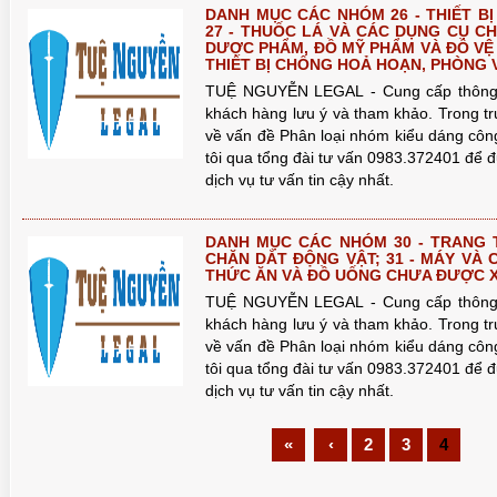
DANH MỤC CÁC NHÓM 26 - THIẾT BỊ
27 - THUỐC LÁ VÀ CÁC DỤNG CỤ CH
DƯỢC PHẨM, ĐỒ MỸ PHẨM VÀ ĐỒ VỆ 
THIẾT BỊ CHỐNG HOẢ HOẠN, PHÒNG 
TUỆ 
TUỆ NGUYỄN LEGAL - Cung cấp thông 
khách hàng lưu ý và tham khảo. Trong 
về vấn đề Phân loại nhóm kiểu dáng công
tôi qua tổng đài tư vấn 0983.372401 để 
dịch vụ tư vấn tin cậy nhất.
DANH MỤC CÁC NHÓM 30 - TRANG T
CHĂN DẮT ĐỘNG VẬT; 31 - MÁY VÀ 
THỨC ĂN VÀ ĐỒ UỐNG CHƯA ĐƯỢC 
TUỆ NGUYỄN LEGAL - Cung cấp thông 
khách hàng lưu ý và tham khảo. Trong 
về vấn đề Phân loại nhóm kiểu dáng công
tôi qua tổng đài tư vấn 0983.372401 để 
dịch vụ tư vấn tin cậy nhất.
TUỆ 
«
‹
2
3
4