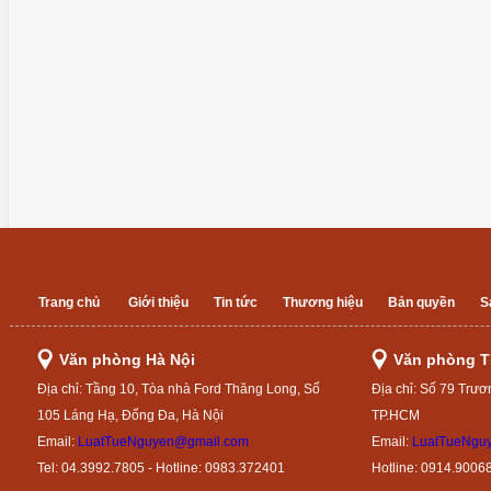
Trang chủ
Giới thiệu
Tin tức
Thương hiệu
Bản quyền
S
Văn phòng Hà Nội
Văn phòng 
Địa chỉ: Tầng 10, Tòa nhà Ford Thăng Long, Số
Địa chỉ: Số 79 Trươ
105 Láng Hạ, Đống Đa, Hà Nội
TP.HCM
Email:
LuatTueNguyen@gmail.com
Email:
LuatTueNgu
Tel: 04.3992.7805 - Hotline: 0983.372401
Hotline: 0914.9006