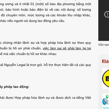
rung ương và ít nhất 01 (một) số báo địa phương bằng một
 nói, báo hình hoặc báo điện tử về các nội dung: số lượng
rình độ chuyên môn, mức lương và các khoản thu nhập khác,
 khác nếu người sử dụng lao động yêu cầu.
ợc chứng nhận lãnh sự và hợp pháp hóa lãnh sự theo quy
Vấn nạn
chuẩn bị hồ sơ phải chuẩn,
việc làm sai sẽ phải làm lại tại
hể mà việc chuẩn bị hồ sơ khác nhau.
Khá
uệ Nguyễn Legal là trọn gói, hỗ trợ thực hiện tất cả các quy
iấy phép lao động:
phải được Hợp pháp hóa lãnh sự và được dịch ra tiếng Việt