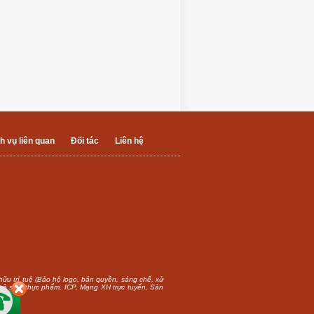
h vụ liên quan
Đối tác
Liên hệ
 hữu trí tuệ (Bảo hộ logo, bản quyền, sáng chế, xử
n vệ sinh thực phẩm, ICP, Mạng XH trực tuyến, Sàn