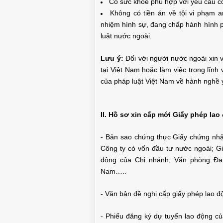
Có sức khỏe phù hợp với yêu cầu cô
Không có tiền án về tội vi phạm a
nhiệm hình sự, đang chấp hành hình p
luật nước ngoài.
Lưu ý:
Đối với người nước ngoài xin 
tại Việt Nam hoặc làm việc trong lĩnh
của pháp luật Việt Nam về hành nghề 
II. Hồ sơ xin cấp mới Giấy phép la
- Bản sao chứng thực Giấy chứng nhậ
Công ty có vốn đầu tư nước ngoài; G
động của Chi nhánh, Văn phòng Đại 
Nam…..
- Văn bản đề nghị cấp giấy phép lao đ
- Phiếu đăng ký dự tuyển lao động c