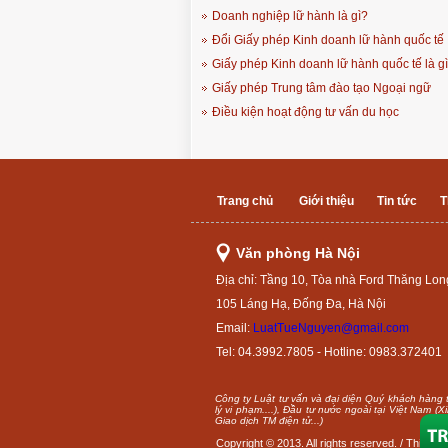
Doanh nghiệp lữ hành là gì?
Đổi Giấy phép Kinh doanh lữ hành quốc tế
Giấy phép Kinh doanh lữ hành quốc tế là g
Giấy phép Trung tâm đào tạo Ngoại ngữ
Điều kiện hoạt động tư vấn du học
Trang chủ
Giới thiệu
Tin tức
T
Văn phòng Hà Nội
Địa chỉ: Tầng 10, Tòa nhà Ford Thăng Lon
105 Láng Hạ, Đống Đa, Hà Nội
Email:
LuatTueNguyen@gmail.com
Tel: 04.3992.7805 - Hotline: 0983.372401
Công ty Luật tư vấn và đại diện Quý khách hàng th
lý vi phạm....), Đầu tư nước ngoài tại Việt Nam 
Giao dịch TM điện tử...)
Copyright © 2013. All rights reserved. /
Thiết kế