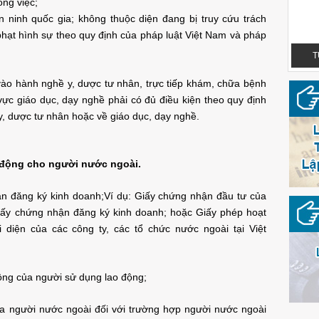
ng việc;
n ninh quốc gia; không thuộc diện đang bị truy cứu trách
hạt hình sự theo quy định của pháp luật Việt Nam và pháp
TUỆ NGUYỄN LEGAL - OFFICIAL LOGO
T
vào hành nghề y, dược tư nhân, trực tiếp khám, chữa bệnh
 vực giáo dục, dạy nghề phải có đủ điều kiện theo quy định
y, dược tư nhân hoặc về giáo dục, dạy nghề.
o động cho người nước ngoài.
n đăng ký kinh doanh;
Ví dụ: Giấy chứng nhận đầu tư của
iấy chứng nhận đăng ký kinh doanh; hoặc Giấy phép hoạt
diện của các công ty, các tổ chức nước ngoài tại Việt
TUỆ NGUYỄN LEGAL - OFFICIAL LOGO
ộng của người sử dụng lao động;
ủa người nước ngoài đối với trường hợp người nước ngoài