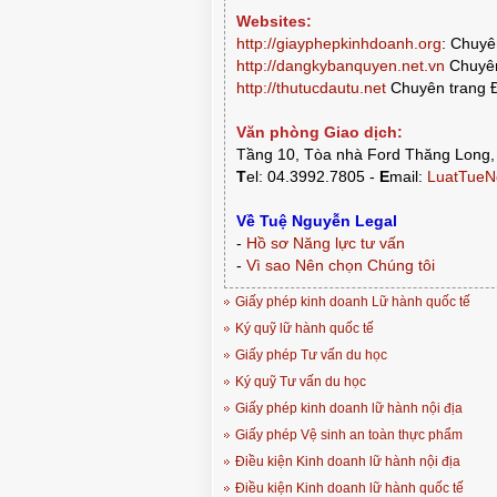
Websites:
http://giayphepkinhdoanh.org
:
Chuyên
http://dangkybanquyen.net.vn
Chuyên
http://thutucdautu.net
Chuyên trang Đ
Văn phòng Giao dịch:
Tầng 10, Tòa nhà Ford Thăng Long,
T
el: 04.3992.7805 -
E
mail:
LuatTueN
Về Tuệ Nguyễn Legal
-
Hồ sơ Năng lực tư vấn
-
Vì sao Nên chọn Chúng tôi
Giấy phép kinh doanh Lữ hành quốc tế
Ký quỹ lữ hành quốc tế
Giấy phép Tư vấn du học
Ký quỹ Tư vấn du học
Giấy phép kinh doanh lữ hành nội địa
Giấy phép Vệ sinh an toàn thực phẩm
Điều kiện Kinh doanh lữ hành nội địa
Điều kiện Kinh doanh lữ hành quốc tế