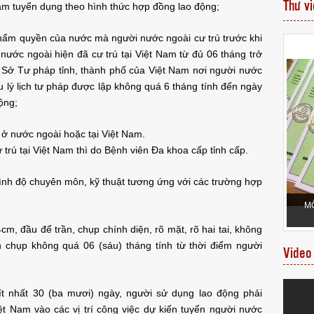
Thư v
Nam tuyển dụng theo hình thức hợp đồng lao động;
 thẩm quyền của nước mà người nước ngoài cư trú trước khi
ước ngoài hiện đã cư trú tại Việt Nam từ đủ 06 tháng trở
 do Sở Tư pháp tỉnh, thành phố của Việt Nam nơi người nước
u lý lịch tư pháp được lập không quá 6 tháng tính đến ngày
ộng;
ở nước ngoài hoặc tại Việt Nam.
rú tại Việt Nam thì do Bệnh viên Đa khoa cấp tỉnh cấp.
rình độ chuyên môn, kỹ thuật tương ứng với các trường hợp
CHUẨN BỊ THƯ CHUYỂN VĂN BẰNG NHÃN
M
UA VIDEO
HIỆU GỐC TỚI KHÁCH HÀNG
m, đầu để trần, chụp chính diện, rõ mặt, rõ hai tai, không
 chụp không quá 06 (sáu) tháng tính từ thời điểm người
Video
ít nhất 30 (ba mươi) ngày, người sử dụng lao động phải
t Nam vào các vị trí công việc dự kiến tuyển người nước