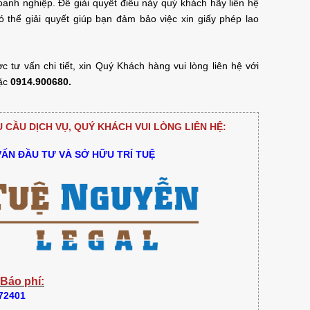
anh nghiệp. Để giải quyết điều này quý khách hãy liên hệ
 thể giải quyết giúp bạn đảm bảo việc xin giấy phép lao
ư vấn chi tiết, xin Quý Khách hàng vui lòng liên hệ với
ặc
0914.900680.
CẦU DỊCH VỤ, QUÝ KHÁCH VUI LÒNG LIÊN HỆ:
VẤN ĐẦU TƯ VÀ SỞ HỮU TRÍ TUỆ
 Báo phí:
372401