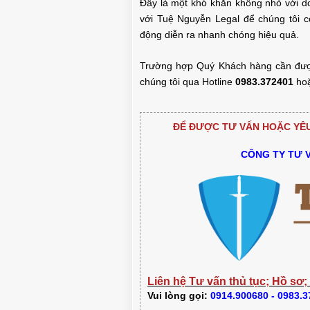
Đây là một khó khăn không nhỏ với do
với Tuệ Nguyễn Legal để chúng tôi có
động diễn ra nhanh chóng hiệu quả.
Trường hợp Quý Khách hàng cần được t
chúng tôi qua Hotline
0983.372401
ho
ĐỂ ĐƯỢC TƯ VẤN HOẶC YÊU 
CÔNG TY TƯ 
Liên hệ Tư vấn thủ tục; Hồ sơ;
Vui lòng gọi:
0914.900680 - 0983.