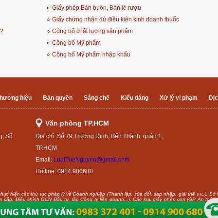
Giấy phép Bán buôn, Bán lẻ rượu
Giấy chứng nhận đủ điều kiện kinh doanh thuốc
ì?
Công bố chất lượng sản phẩm
Công bố Mỹ phẩm
Công bố Mỹ phẩm nhập khẩu
hương hiệu
Bản quyền
Sáng chế
Kiểu dáng
Xử lý vi phạm
Dịc
Văn phòng TP.HCM
g, Số
Địa chỉ: Số 79 Trương Định, Bến Thành, quận 1,
TP.HCM
Email:
LuatTueNguyen@gmail.com
Hotline: 0914.900680
ực hiện các thủ tục pháp lý về Doanh nghiệp (Thành lập, sửa đổi, sáp nhập, giải thể v.v..), Sở
(Xin cấp, Điều chỉnh GCN Đầu tư, lập Công ty liên doanh...), Các loại giấy phép con (GP An toà
 web
HTSB