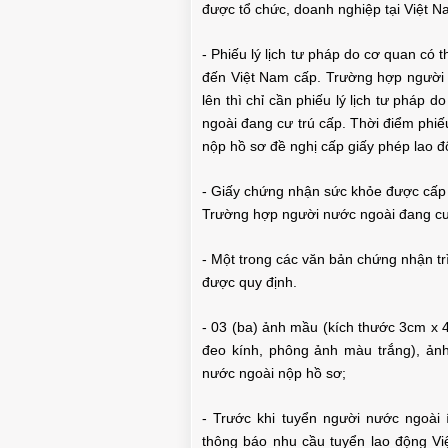
được tổ chức, doanh nghiệp tại Việt 
- Phiếu lý lịch tư pháp do cơ quan có
đến Việt Nam cấp. Trường hợp người n
lên thì chỉ cần phiếu lý lịch tư pháp
ngoài đang cư trú cấp. Thời điểm phiế
nộp hồ sơ đề nghị cấp giấy phép lao đ
- Giấy chứng nhận sức khỏe được cấp 
Trường hợp người nước ngoài đang cư t
- Một trong các văn bản chứng nhận t
được quy định.
PHÒNG HỘI THẢO Q
- 03 (ba) ảnh mầu (kích thước 3cm x 4c
đeo kính, phông ảnh màu trắng), ảnh
nước ngoài nộp hồ sơ;
- Trước khi tuyển người nước ngoài 
thông báo nhu cầu tuyển lao động Việ