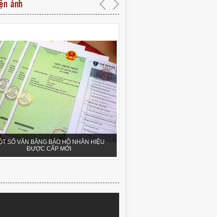
iện ảnh
ỘT SỐ VĂN BẰNG BẢO HỘ NHÃN HIỆU
ĐƯỢC CẤP MỚI
TUỆ NGUYỄN LEGAL - OFFIC