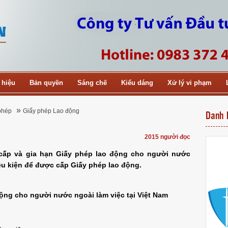
 hiệu
Bản quyền
Sáng chế
Kiểu dáng
Xử lý vi phạm
»
phép
Giấy phép Lao động
Danh 
2015 người đọc
 cấp và gia hạn Giấy phép lao động cho người nước
ều kiện để được cấp Giấy phép lao động.
động cho người nước ngoài làm việc tại Việt Nam