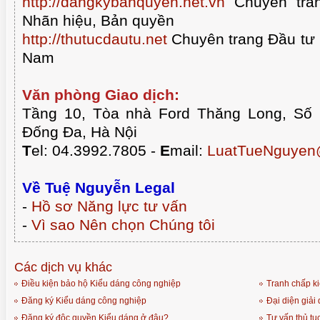
http://dangkybanquyen.net.vn
Chuyên tran
Nhãn hiệu, Bản quyền
http://thutucdautu.net
Chuyên trang Đầu tư n
Nam
Văn phòng Giao dịch:
Tầng 10, Tòa nhà Ford Thăng Long, Số
Đống Đa, Hà Nội
T
el: 04.3992.7805 -
E
mail:
LuatTueNguyen
Về Tuệ Nguyễn Legal
-
Hồ sơ Năng lực tư vấn
-
Vì sao Nên chọn Chúng tôi
Các dịch vụ khác
Điều kiện bảo hộ Kiểu dáng công nghiệp
Tranh chấp k
Đăng ký Kiểu dáng công nghiệp
Đại diện giải
Đăng ký độc quyền Kiểu dáng ở đâu?
Tư vấn thủ tụ