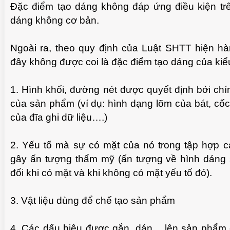
Đặc điểm tạo dáng không đáp ứng điều kiện trê
dáng không cơ bản.
Ngoài ra, theo quy định của Luật SHTT hiện h
đây không được coi là đặc điểm tạo dáng của kiể
1. Hình khối, đường nét được quyết định bởi ch
của sản phẩm (ví dụ: hình dạng lõm của bát, cố
của đĩa ghi dữ liệu….)
2. Yếu tố mà sự có mặt của nó trong tập hợp 
CHUẨN BỊ THƯ CHUYỂN VĂN BẰNG NHÃN
MỘT 
gây ấn tượng thẩm mỹ (ấn tượng về hình dáng
 VIDEO
HIỆU GỐC TỚI KHÁCH HÀNG
đổi khi có mặt và khi không có mặt yếu tố đó).
3. Vật liệu dùng để chế tạo sản phẩm
4. Các dấu hiệu được gắn, dán….lên sản phẩm 