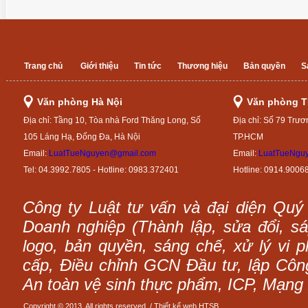
Trang chủ
Giới thiệu
Tin tức
Thương hiệu
Bản quyền
S
Văn phòng Hà Nội
Văn phòng 
Địa chỉ: Tầng 10, Tòa nhà Ford Thăng Long, Số
Địa chỉ: Số 79 Trươ
105 Láng Hạ, Đống Đa, Hà Nội
TP.HCM
Email:
LuatTueNguyen@gmail.com
Email:
LuatTueNgu
Tel: 04.3992.7805 - Hotline: 0983.372401
Hotline: 0914.9006
Công ty Luật tư vấn và đại diện Quý
Doanh nghiệp (Thành lập, sửa đổi, sáp
logo, bản quyền, sáng chế, xử lý vi p
cấp, Điều chỉnh GCN Đầu tư, lập Công 
An toàn vệ sinh thực phẩm, ICP, Mạng 
Copyright © 2013. All rights reserved. /
Thiết kế web
HTSB