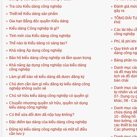
Tra cứu Kiểu dáng công nghiệp
Đánh giá mức
gây ra
Thiết kế Kiểu dáng sản phẩm
TỔNG ĐÀI T
Gia hạn Bằng độc quyền Kiểu dáng
PHÍ
Kiểu dáng Công nghiệp là gì?
Các tài liệu 
công nghiệp
Tính mới của Kiểu dáng công nghiệp
Phí, lệ phí k
Thế nào là Kiểu dáng có sáng tạo?
Quy trình và 
Khả năng Áp dụng công nghiệp
dáng công ng
Bảo hộ kiểu dáng công nghiệp và tầm quan trọng
Bảng phân lo
Khả năng áp dụng công nghiệp của kiểu dáng
Danh mục cá
công nghiệp
và đồ may kh
lịch và đồ dù
Làm gì để bảo vệ kiểu dáng đã được đăng ký
bàn chải
Chủ đơn cần làm gì nếu đăng ký kiểu dáng công
Danh mục các
nghiệp không suôn sẻ
tự nhiên và v
Chủ sở hữu kiểu dáng công nghiệp có quyền gì
07- Dụng cụ 
khác; 08 
Chuyển nhượng quyền sở hữu, quyền sử dụng
kiểu dáng công nghiệp
Danh mục các
chứa dùng để
Có thể sửa đổi đơn đã nộp hay không?
10 - Đồng hồ 
treo tường, các
Đặc điểm tạo dáng của kiểu dáng công nghiệp
các thiết bị bá
Đăng ký kiểu dáng công nghiệp và một số điều
Các phương t
cần lưu ý
Danh mục các 