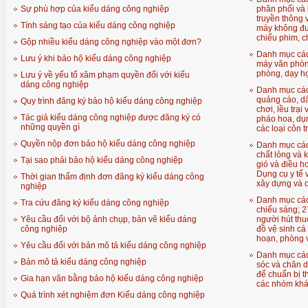
Sự phù hợp của kiểu dáng công nghiệp
phân phối và b
truyền thông v
Tính sáng tạo của kiểu dáng công nghiệp
máy không đư
chiếu phim, c
Gộp nhiều kiểu dáng công nghiệp vào một đơn?
Danh mục các
Lưu ý khi bảo hộ kiểu dáng công nghiệp
máy văn phòng
phòng, dạy họ
Lưu ý về yếu tố xâm phạm quyền đối với kiểu
dáng công nghiệp
Danh mục các
quảng cáo, dấ
Quy trình đăng ký bảo hộ kiểu dáng công nghiệp
chơi, lều trại
Tác giả kiểu dáng công nghiệp được đăng ký có
pháo hoa, dụn
những quyền gì
các loại côn t
Quyền nộp đơn bảo hộ kiểu dáng công nghiệp
Danh mục các
chất lỏng và k
Tại sao phải bảo hộ kiểu dáng công nghiệp
gió và điều ho
Dụng cụ y tế 
Thời gian thẩm định đơn đăng ký kiểu dáng công
xây dựng và 
nghiệp
Danh mục các
Tra cứu đăng ký kiểu dáng công nghiệp
chiếu sáng; 2
Yêu cầu đối với bộ ảnh chụp, bản vẽ kiểu dáng
người hút th
công nghiệp
đồ vệ sinh cá
hoạn, phòng 
Yêu cầu đối với bản mô tả kiểu dáng công nghiệp
Danh mục các
Bản mô tả kiểu dáng công nghiệp
sóc và chăn d
để chuẩn bị 
Gia hạn văn bằng bảo hộ kiểu dáng công nghiệp
các nhóm kh
Quá trình xét nghiệm đơn Kiểu dáng công nghiệp