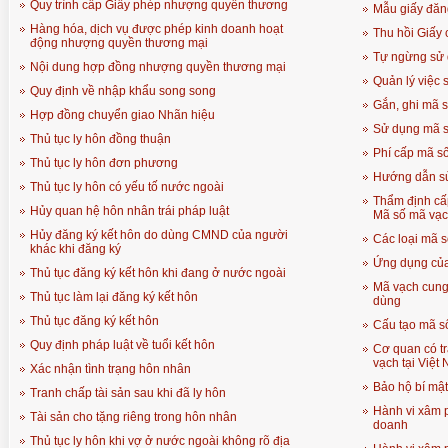
Quy trình cấp Giấy phép nhượng quyền thương
Mẫu giấy đăn
Hàng hóa, dịch vụ được phép kinh doanh hoạt
Thu hồi Giấy
động nhượng quyền thương mại
Tự ngừng sử 
Nội dung hợp đồng nhượng quyền thương mại
Quản lý việc
Quy định về nhập khẩu song song
Gắn, ghi mã 
Hợp đồng chuyển giao Nhãn hiệu
Sử dụng mã s
Thủ tục ly hôn đồng thuận
Phí cấp mã s
Thủ tục ly hôn đơn phương
Hướng dẫn s
Thủ tục ly hôn có yếu tố nước ngoài
Thẩm định cấ
Hủy quan hệ hôn nhân trái pháp luật
Mã số mã vạ
Hủy đăng ký kết hôn do dùng CMND của người
Các loại mã 
khác khi đăng ký
Ứng dụng của
Thủ tục đăng ký kết hôn khi đang ở nước ngoài
Mã vạch cung 
Thủ tục làm lại đăng ký kết hôn
dùng
Thủ tục đăng ký kết hôn
Cấu tạo mã s
Quy định pháp luật về tuổi kết hôn
Cơ quan có t
vạch tại Việt
Xác nhận tình trạng hôn nhân
Bảo hộ bí mậ
Tranh chấp tài sản sau khi đã ly hôn
Hành vi xâm p
Tài sản cho tặng riêng trong hôn nhân
doanh
Thủ tục ly hôn khi vợ ở nước ngoài không rõ địa