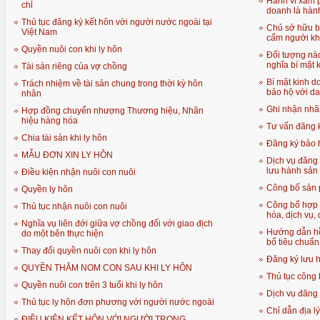
Hành vi xâm p
chỉ
doanh là hành
Thủ tục đăng ký kết hôn với người nước ngoài tại
Chủ sở hữu b
Việt Nam
cấm người kh
Quyền nuôi con khi ly hôn
Đối tượng nà
nghĩa bí mật 
Tài sản riêng của vợ chồng
Bí mật kinh 
Trách nhiệm về tài sản chung trong thời kỳ hôn
bảo hộ với da
nhân
Ghi nhận nhãn
Hợp đồng chuyển nhượng Thương hiệu, Nhãn
hiệu hàng hóa
Tư vấn đăng 
Chia tài sản khi ly hôn
Đăng ký bảo 
MẪU ĐƠN XIN LY HÔN
Dịch vụ đăng 
lưu hành sản
Điều kiện nhận nuôi con nuôi
Công bố sản
Quyền ly hôn
Công bố hợp 
Thủ tục nhận nuôi con nuôi
hóa, dịch vụ, 
Nghĩa vụ liên đới giữa vợ chồng đối với giao địch
Hướng dẫn hồ
do một bên thực hiện
bố tiêu chuẩ
Thay đổi quyền nuôi con khi ly hôn
Đăng ký lưu
QUYỀN THĂM NOM CON SAU KHI LY HÔN
Thủ tục công
Quyền nuôi con trên 3 tuổi khi ly hôn
Dịch vụ đăng 
Thủ tục ly hôn đơn phương với người nước ngoài
Chỉ dẫn địa lý
ĐIỀU KIỆN KẾT HÔN VỚI NGƯỜI TRONG