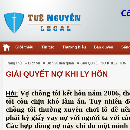
Giới thiệu
Tin tức
Thương hiệu
Bản quyền
Sáng
»
»
»
Trang chủ
Dịch vụ
Dịch vụ liên quan
GIẢI QUYẾT NỢ KHI LY HÔN
GIẢI QUYẾT NỢ KHI LY HÔN
Vợ chồng tôi kết hôn năm 2006, th
Hỏi:
tôi còn chịu khó làm ăn. Tuy nhiên 
chồng tôi thường xuyên chơi lô đề nê
phải ký giấy vay nợ với người ta với cá
Các hợp đồng nợ này chỉ do một mình 