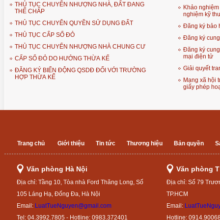
THỦ TỤC CHUYỂN NHƯỢNG NHÀ, ĐẤT ĐANG
Khảo nghiệm 
THẾ CHẤP
nghiệm kỹ thu
THỦ TỤC CHUYỂN QUYỀN SỬ DỤNG ĐẤT
Đăng ký bảo 
THỦ TỤC CẤP SỔ ĐỎ
Đăng ký cung 
THỦ TỤC CHUYỂN NHƯỢNG NHÀ CHUNG CƯ
Đăng ký cung 
mại điện tử
CẤP SỔ ĐỎ DO HƯỞNG THỪA KẾ
Giải quyết tr
ĐĂNG KÝ BIẾN ĐỘNG QSDĐ ĐỐI VỚI TRƯỜNG
HỢP THỪA KẾ
Mạng xã hội 
giấy phép ho
Trang chủ
Giới thiệu
Tin tức
Thương hiệu
Bản quyền
S
Văn phòng Hà Nội
Văn phòng 
Địa chỉ: Tầng 10, Tòa nhà Ford Thăng Long, Số
Địa chỉ: Số 79 Trươ
105 Láng Hạ, Đống Đa, Hà Nội
TP.HCM
Email:
LuatTueNguyen@gmail.com
Email:
LuatTueNgu
Tel: 04.3992.7805 - Hotline: 0983.372401
Hotline: 0914.9006