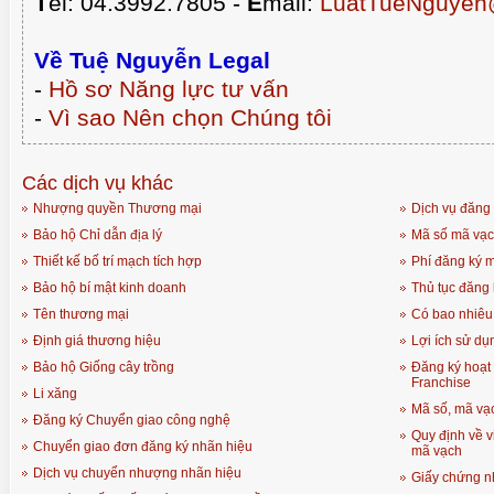
T
el: 04.3992.7805 -
E
mail:
LuatTueNguyen
Về Tuệ Nguyễn Legal
-
Hồ sơ Năng lực tư vấn
-
Vì sao Nên chọn Chúng tôi
Các dịch vụ khác
Nhượng quyền Thương mại
Dịch vụ đăng
Bảo hộ Chỉ dẫn địa lý
Mã số mã vạc
Thiết kế bố trí mạch tích hợp
Phí đăng ký 
Bảo hộ bí mật kinh doanh
Thủ tục đăng
Tên thương mại
Có bao nhiêu
Định giá thương hiệu
Lợi ích sử d
Bảo hộ Giống cây trồng
Đăng ký hoạt
Franchise
Li xăng
Mã số, mã vạc
Đăng ký Chuyển giao công nghệ
Quy định về v
Chuyển giao đơn đăng ký nhãn hiệu
mã vạch
Dịch vụ chuyển nhượng nhãn hiệu
Giấy chứng n