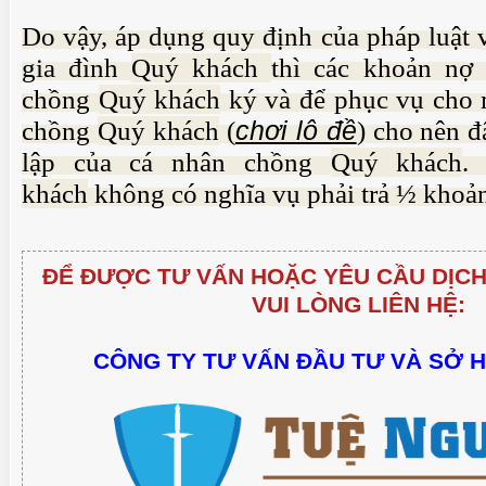
Do vậy, áp dụng quy định của pháp luật 
gia đình
Quý khách
thì các khoản nợ
chồng
Quý khách
ký và để phục vụ cho 
chồng
Quý khách
(
chơi lô đề
) cho nên đ
lập của cá nhân chồng
Quý khách
.
khách
không có nghĩa vụ phải trả ½ khoản
ĐỂ ĐƯỢC TƯ VẤN HOẶC YÊU CẦU DỊCH
VUI LÒNG LIÊN HỆ:
CHUẨN BỊ THƯ CHUYỂN VĂN BẰNG NHÃN
I THẢO QUA VIDEO
HIỆU GỐC TỚI KHÁCH HÀNG
CÔNG TY TƯ VẤN ĐẦU TƯ VÀ SỞ 