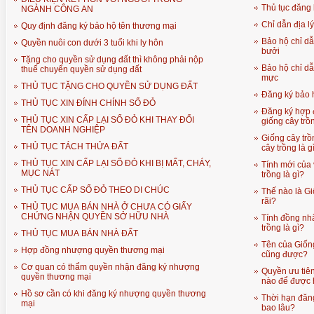
Thủ tục đăng 
NGÀNH CÔNG AN
Chỉ dẫn địa l
Quy định đăng ký bảo hộ tên thương mại
Bảo hộ chỉ d
Quyền nuôi con dưới 3 tuổi khi ly hôn
bưởi
Tặng cho quyền sử dụng đất thì không phải nộp
Bảo hộ chỉ d
thuế chuyển quyền sử dụng đất
mực
THỦ TỤC TẶNG CHO QUYỀN SỬ DỤNG ĐẤT
Đăng ký bảo h
THỦ TỤC XIN ĐÍNH CHÍNH SỔ ĐỎ
Đăng ký hợp 
THỦ TỤC XIN CẤP LẠI SỔ ĐỎ KHI THAY ĐỔI
giống cây tr
TÊN DOANH NGHIỆP
Giống cây trồ
THỦ TỤC TÁCH THỬA ĐẤT
cây trồng là g
THỦ TỤC XIN CẤP LẠI SỔ ĐỎ KHI BỊ MẤT, CHÁY,
Tính mới của 
MỤC NÁT
trồng là gì?
THỦ TỤC CẤP SỔ ĐỎ THEO DI CHÚC
Thế nào là Gi
rãi?
THỦ TỤC MUA BÁN NHÀ Ở CHƯA CÓ GIẤY
CHỨNG NHẬN QUYỀN SỞ HỮU NHÀ
Tính đồng nhấ
trồng là gì?
THỦ TỤC MUA BÁN NHÀ ĐẤT
Tên của Giống
Hợp đồng nhượng quyền thương mại
cũng được?
Cơ quan có thẩm quyền nhận đăng ký nhượng
Quyền ưu tiên
quyền thương mại
nào để được 
Hồ sơ cần có khi đăng ký nhượng quyền thương
Thời hạn đăng
mại
bao lâu?