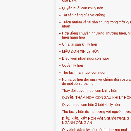
Việt Nam
Quyền nuôi con khi ly hôn
Tài sản riêng của vợ chồng
Trách nhiệm về tài sản chung trong thời kỳ
nhân
Hợp đồng chuyển nhượng Thương hiệu, N
hiệu hàng hóa
Chia tài sản khi ly hôn
MẪU ĐƠN XIN LY HÔN
Điều kiện nhận nuôi con nuôi
Quyền ly hôn
Thủ tục nhận nuôi con nuôi
Nghĩa vụ liên đới giữa vợ chồng đối với gia
do một bên thực hiện
Thay đổi quyền nuôi con khi ly hôn
QUYỀN THĂM NOM CON SAU KHI LY HÔ
Quyền nuôi con trên 3 tuổi khi ly hôn
Thủ tục ly hôn đơn phương với người nước
ĐIỀU KIỆN KẾT HÔN VỚI NGƯỜI TRONG
NGÀNH CÔNG AN
Quy định đăng ký bảo hộ tên thương mại