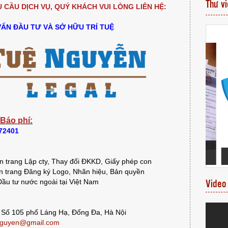
Thư v
CẦU DỊCH VỤ, QUÝ KHÁCH VUI LÒNG LIÊN HỆ:
VẤN ĐẦU TƯ VÀ SỞ HỮU TRÍ TUỆ
 Báo phí:
372401
VĂN BẰNG NHÃN
MỘT SỐ VĂN BẰNG BẢO HỘ NHÃN HIỆU
ÁCH HÀNG
ĐƯỢC CẤP MỚI
T
 trang Lập cty, Thay đổi ĐKKD, Giấy phép con
 trang Đăng ký Logo, Nhãn hiệu, Bản quyền
ầu tư nước ngoài tại Việt Nam
Video
 Số 105 phố Láng Hạ, Đống Đa, Hà Nội
guyen@gmail.com