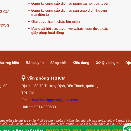
Đăng ký cung cấp dịch vụ mạng xã hội trực tuyến
Đăng ký cung cấp dịch vụ sàn giao dịch thương
G CƯ
mại điện tử
Giải quyết tranh chấp tên miền
RƯỜNG
Mạng xã hội trực tuyến www.haivl.com được cấp
giấy phép hoạt động
hương hiệu
Bản quyền
Sáng chế
Kiểu dáng
Xử lý vi phạm
Dịc
Văn phòng TP.HCM
g, Số
Địa chỉ: Số 79 Trương Định, Bến Thành, quận 1,
TP.HCM
Email:
LuatTueNguyen@gmail.com
Hotline: 0914.900680
ực hiện các thủ tục pháp lý về Doanh nghiệp (Thành lập, sửa đổi, sáp nhập, giải thể v.v..), Sở
(Xin cấp, Điều chỉnh GCN Đầu tư, lập Công ty liên doanh...), Các loại giấy phép con (GP An toà