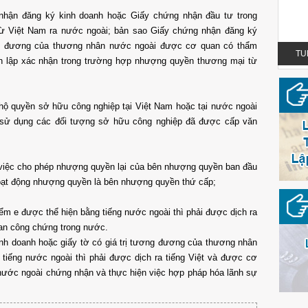
hận đăng ký kinh doanh hoặc Giấy chứng nhận đầu tư­ trong
 Việt Nam ra n­ước ngoài; bản sao Giấy chứng nhận đăng ký
ơng đ­ương của thương nhân n­ước ngoài được cơ quan có thẩm
TUỆ NGUYỄN LEGAL - OFFICIAL LOGO
T
h lập xác nhận trong trư­ờng hợp nhượng quyền thương mại từ
hộ quyền sở hữu công nghiệp tại Việt Nam hoặc tại nước ngoài
 sử dụng các đối tượng sở hữu công nghiệp đã được cấp văn
 việc cho phép nhượng quyền lại của bên nhượng quyền ban đầu
oạt động nhượng quyền là bên nhượng quyền thứ cấp;
iểm e đư­ợc thể hiện bằng tiếng nư­ớc ngoài thì phải đ­ược dịch ra
an công chứng trong nư­ớc.
h doanh hoặc giấy tờ có giá trị t­ương đ­ương của thương nhân
TUỆ NGUYỄN LEGAL - OFFICIAL LOGO
 tiếng n­ước ngoài thì phải đ­ược dịch ra tiếng Việt và đư­ợc cơ
nư­ớc ngoài chứng nhận và thực hiện việc hợp pháp hóa lãnh sự