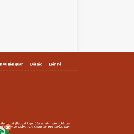
h vụ liên quan
Đối tác
Liên hệ
 hữu trí tuệ (Bảo hộ logo, bản quyền, sáng chế, xử
n vệ sinh thực phẩm, ICP, Mạng XH trực tuyến, Sàn