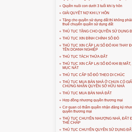
Quyền nuôi con dưới 3 tuổi khi ly hôn
GIẢI QUYẾT NỢ KHI LY HÔN
Tặng cho quyền sử dụng đất thì không phả
thuế chuyển quyền sử dụng đất
THỦ TỤC TẶNG CHO QUYỀN SỬ DỤNG 
THỦ TỤC XIN ĐÍNH CHÍNH SỔ ĐỎ
THỦ TỤC XIN CẤP LẠI SỔ ĐỎ KHI THAY Đ
TÊN DOANH NGHIỆP
THỦ TỤC TÁCH THỬA ĐẤT
THỦ TỤC XIN CẤP LẠI SỔ ĐỎ KHI BỊ MẤT,
MỤC NÁT
THỦ TỤC CẤP SỔ ĐỎ THEO DI CHÚC
THỦ TỤC MUA BÁN NHÀ Ở CHƯA CÓ GI
CHỨNG NHẬN QUYỀN SỞ HỮU NHÀ
THỦ TỤC MUA BÁN NHÀ ĐẤT
Hợp đồng nhượng quyền thương mại
Cơ quan có thẩm quyền nhận đăng ký nh
quyền thương mại
THỦ TỤC CHUYỂN NHƯỢNG NHÀ, ĐẤT 
THẾ CHẤP
THỦ TỤC CHUYỂN QUYỀN SỬ DỤNG ĐẤ