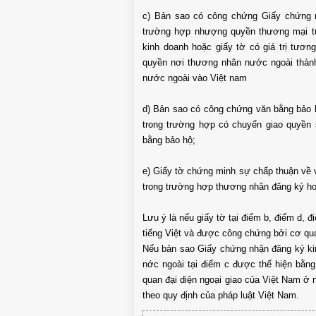
c) Bản sao có công chứng Giấy chứng n
trường hợp nhượng quyền thương mại từ
kinh doanh hoặc giấy tờ có giá trị tư­
quyền nơi thương nhân nư­ớc ngoài thàn
nư­ớc ngoài vào Việt nam
d) Bản sao có công chứng văn bằng bảo 
trong trường hợp có chuyển giao quyền
bằng bảo hộ;
e) Giấy tờ chứng minh sự chấp thuận về
trong trường hợp thương nhân đăng ký h
Lưu ý là nếu giấy tờ tại điểm b, điểm d, đ
tiếng Việt và đ­ược công chứng bởi cơ qu
Nếu bản sao Giấy chứng nhận đăng ký kin
n­ớc ngoài tại điểm c đư­ợc thể hiện bằng
quan đại diện ngoại giao của Việt Nam ở 
theo quy định của pháp luật Việt Nam.