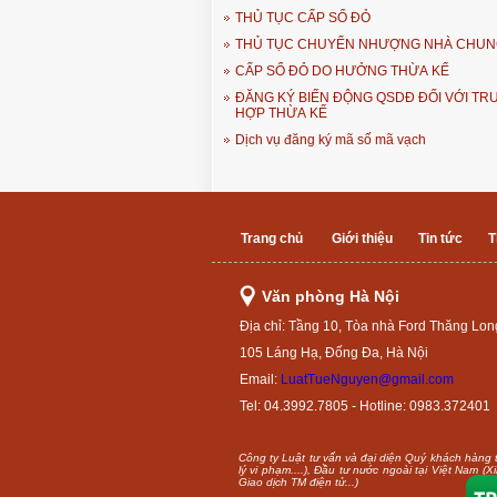
THỦ TỤC CẤP SỔ ĐỎ
THỦ TỤC CHUYỂN NHƯỢNG NHÀ CHUN
CẤP SỔ ĐỎ DO HƯỞNG THỪA KẾ
ĐĂNG KÝ BIẾN ĐỘNG QSDĐ ĐỐI VỚI T
HỢP THỪA KẾ
Dịch vụ đăng ký mã số mã vạch
Trang chủ
Giới thiệu
Tin tức
T
Văn phòng Hà Nội
Địa chỉ: Tầng 10, Tòa nhà Ford Thăng Lon
105 Láng Hạ, Đống Đa, Hà Nội
Email:
LuatTueNguyen@gmail.com
Tel: 04.3992.7805 - Hotline: 0983.372401
Công ty Luật tư vấn và đại diện Quý khách hàng th
lý vi phạm....), Đầu tư nước ngoài tại Việt Nam 
Giao dịch TM điện tử...)