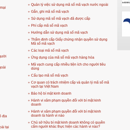
Quản lý việc sử dụng mã số mã vạch nước ngoài
 mại
Gắn, ghi mã số mã vạch
Sử dụng mã số mã vạch đã được cấp
Phí cấp mã số mã vạch
Hướng dẫn sử dụng mã số mã vạch
Thẩm định cấp Giấy chứng nhận quyền sử dụng
Mã số mã vạch
Các loại mã số mã vạch
gười
Ứng dụng của mã số mã vạch hàng hóa
Mã vạch cung cấp nhiều tiện ích cho người tiêu
goài
dùng
Cấu tạo mã số mã vạch
Cơ quan có trách nhiệm cấp và quản lý mã số mã
vạch tại Việt Nam
Bảo hộ bí mật kinh doanh
Hành vi xâm phạm quyền đối với bí mật kinh
doanh
Hành vi xâm phạm quyền đối với bí mật kinh
doanh là hành vi nào
õ địa
Chủ sở hữu bí mật kinh doanh không có quyền
cấm người khác thực hiện các hành vi nào?
ài tại