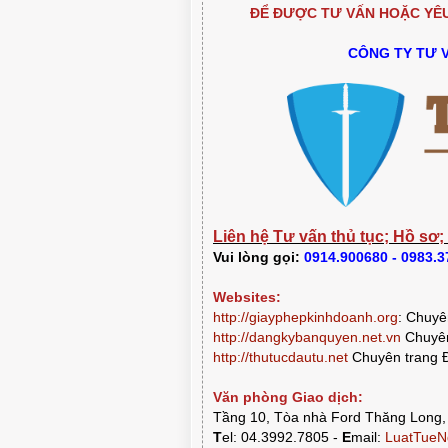
ĐỂ ĐƯỢC TƯ VẤN HOẶC YÊU 
CÔNG TY TƯ 
Liên hệ Tư vấn thủ tục; Hồ sơ;
Vui lòng gọi:
0914.900680 - 0983.
CHUẨN BỊ THƯ CHUYỂN 
Websites:
PHÒNG HỘI THẢO QUA VIDEO
HIỆU GỐC TỚI KH
http://giayphepkinhdoanh.org
:
Chuyên
http://dangkybanquyen.net.vn
Chuyên
http://thutucdautu.net
Chuyên trang Đ
Văn phòng Giao dịch:
Tầng 10, Tòa nhà Ford Thăng Long,
T
el: 04.3992.7805 -
E
mail:
LuatTueN