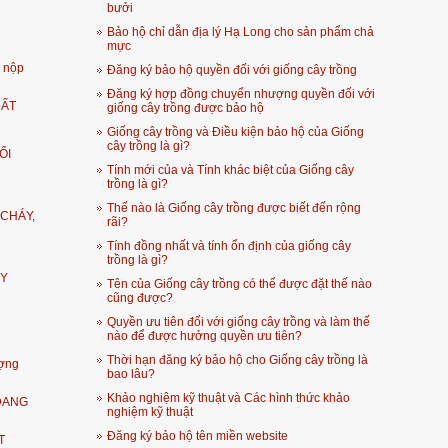
bưởi
Bảo hộ chỉ dẫn địa lý Hạ Long cho sản phẩm chả
mực
i nộp
Đăng ký bảo hộ quyền đối với giống cây trồng
Đăng ký hợp đồng chuyển nhượng quyền đối với
ĐẤT
giống cây trồng được bảo hộ
Giống cây trồng và Điều kiện bảo hộ của Giống
cây trồng là gì?
ỔI
Tính mới của và Tính khác biệt của Giống cây
trồng là gì?
Thế nào là Giống cây trồng được biết đến rộng
 CHÁY,
rãi?
Tính đồng nhất và tính ổn định của giống cây
trồng là gì?
ẤY
Tên của Giống cây trồng có thể được đặt thế nào
cũng được?
Quyền ưu tiên đối với giống cây trồng và làm thế
nào để được hưởng quyền ưu tiên?
Thời hạn đăng ký bảo hộ cho Giống cây trồng là
ượng
bao lâu?
Khảo nghiệm kỹ thuật và Các hình thức khảo
ĐANG
nghiệm kỹ thuật
Đăng ký bảo hộ tên miền website
T