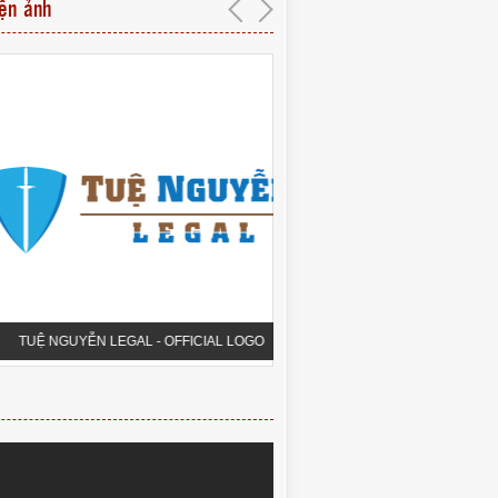
iện ảnh
UỆ NGUYỄN LEGAL - OFFICIAL LOGO
PHÒNG HỘI THẢO QUA 