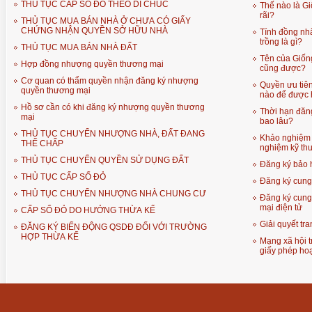
THỦ TỤC CẤP SỔ ĐỎ THEO DI CHÚC
Thế nào là Gi
rãi?
THỦ TỤC MUA BÁN NHÀ Ở CHƯA CÓ GIẤY
CHỨNG NHẬN QUYỀN SỞ HỮU NHÀ
Tính đồng nhấ
trồng là gì?
THỦ TỤC MUA BÁN NHÀ ĐẤT
Tên của Giống
Hợp đồng nhượng quyền thương mại
cũng được?
Cơ quan có thẩm quyền nhận đăng ký nhượng
Quyền ưu tiên
quyền thương mại
nào để được 
Hồ sơ cần có khi đăng ký nhượng quyền thương
Thời hạn đăng
mại
bao lâu?
THỦ TỤC CHUYỂN NHƯỢNG NHÀ, ĐẤT ĐANG
Khảo nghiệm 
THẾ CHẤP
nghiệm kỹ thu
THỦ TỤC CHUYỂN QUYỀN SỬ DỤNG ĐẤT
Đăng ký bảo 
THỦ TỤC CẤP SỔ ĐỎ
Đăng ký cung 
THỦ TỤC CHUYỂN NHƯỢNG NHÀ CHUNG CƯ
Đăng ký cung 
mại điện tử
CẤP SỔ ĐỎ DO HƯỞNG THỪA KẾ
Giải quyết tr
ĐĂNG KÝ BIẾN ĐỘNG QSDĐ ĐỐI VỚI TRƯỜNG
HỢP THỪA KẾ
Mạng xã hội 
giấy phép ho