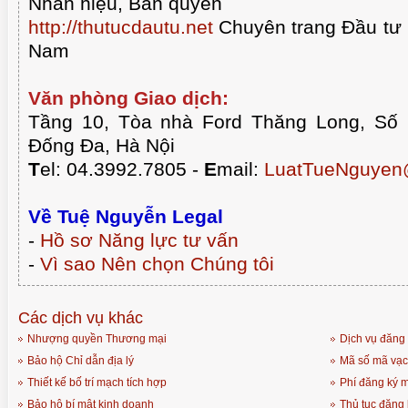
Nhãn hiệu, Bản quyền
http://thutucdautu.net
Chuyên trang Đầu tư n
Nam
Văn phòng Giao dịch:
Tầng 10, Tòa nhà Ford Thăng Long, Số
Đống Đa, Hà Nội
T
el: 04.3992.7805 -
E
mail:
LuatTueNguyen
Về Tuệ Nguyễn Legal
-
Hồ sơ Năng lực tư vấn
-
Vì sao Nên chọn Chúng tôi
Các dịch vụ khác
Nhượng quyền Thương mại
Dịch vụ đăng
Bảo hộ Chỉ dẫn địa lý
Mã số mã vạc
Thiết kế bố trí mạch tích hợp
Phí đăng ký 
Bảo hộ bí mật kinh doanh
Thủ tục đăng