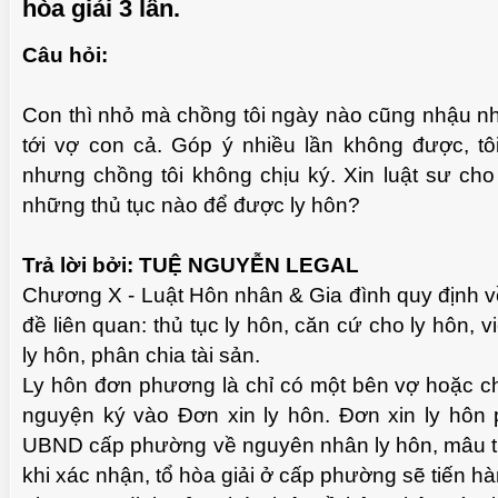
hòa giải 3 lần.
Câu hỏi:
TUỆ 
Con thì nhỏ mà chồng tôi ngày nào cũng nhậu nh
tới vợ con cả. Góp ý nhiều lần không được, tôi
nhưng chồng tôi không chịu ký. Xin luật sư cho 
những thủ tục nào để được ly hôn?
Trả lời bởi: TUỆ NGUYỄN LEGAL
Chương X - Luật Hôn nhân & Gia đình quy định v
đề liên quan: thủ tục ly hôn, căn cứ cho ly hôn,
ly hôn, phân chia tài sản.
Ly hôn đơn phương là chỉ có một bên vợ hoặc ch
TUỆ 
nguyện ký vào Đơn xin ly hôn. Đơn xin ly hôn
UBND cấp phường về nguyên nhân ly hôn, mâu t
khi xác nhận, tổ hòa giải ở cấp phường sẽ tiến hàn