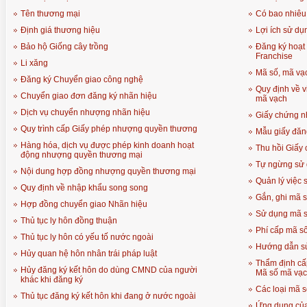
Tên thương mại
Có bao nhiêu
Định giá thương hiệu
Lợi ích sử d
Bảo hộ Giống cây trồng
Đăng ký hoạt
Franchise
Li xăng
Mã số, mã vạc
Đăng ký Chuyển giao công nghệ
Quy định về v
Chuyển giao đơn đăng ký nhãn hiệu
mã vạch
Dịch vụ chuyển nhượng nhãn hiệu
Giấy chứng n
Quy trình cấp Giấy phép nhượng quyền thương
Mẫu giấy đăn
Hàng hóa, dịch vụ được phép kinh doanh hoạt
Thu hồi Giấy
động nhượng quyền thương mại
Tự ngừng sử 
Nội dung hợp đồng nhượng quyền thương mại
Quản lý việc
Quy định về nhập khẩu song song
Gắn, ghi mã 
Hợp đồng chuyển giao Nhãn hiệu
Sử dụng mã s
Thủ tục ly hôn đồng thuận
Phí cấp mã s
Thủ tục ly hôn có yếu tố nước ngoài
Hướng dẫn s
Hủy quan hệ hôn nhân trái pháp luật
Thẩm định cấ
Hủy đăng ký kết hôn do dùng CMND của người
Mã số mã vạ
khác khi đăng ký
Các loại mã 
Thủ tục đăng ký kết hôn khi đang ở nước ngoài
Ứng dụng của