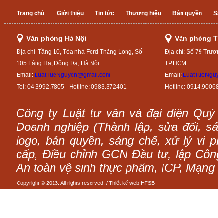
Trang chủ
Giới thiệu
Tin tức
Thương hiệu
Bản quyền
S
Văn phòng Hà Nội
Văn phòng 
Địa chỉ: Tầng 10, Tòa nhà Ford Thăng Long, Số
Địa chỉ: Số 79 Trươ
105 Láng Hạ, Đống Đa, Hà Nội
TP.HCM
Email:
LuatTueNguyen@gmail.com
Email:
LuatTueNgu
Tel: 04.3992.7805 - Hotline: 0983.372401
Hotline: 0914.9006
Công ty Luật tư vấn và đại diện Quý
Doanh nghiệp (Thành lập, sửa đổi, sáp
logo, bản quyền, sáng chế, xử lý vi p
cấp, Điều chỉnh GCN Đầu tư, lập Công 
An toàn vệ sinh thực phẩm, ICP, Mạng 
Copyright © 2013. All rights reserved. /
Thiết kế web
HTSB