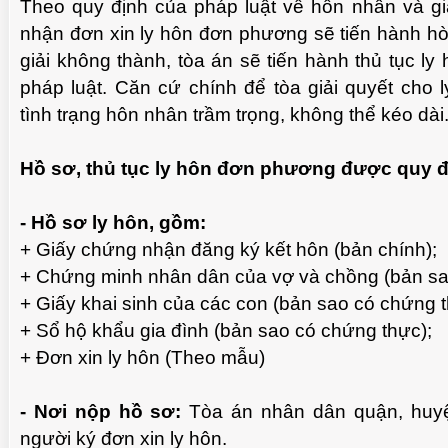
Theo quy định của pháp luật về hôn nhân và gia
nhận đơn xin ly hôn đơn phương sẽ tiến hành hòa
giải không thành, tòa án sẽ tiến hành thủ tục ly
pháp luật. Căn cứ chính để tòa giải quyết cho 
tình trạng hôn nhân trầm trọng, không thể kéo dài
Hồ sơ, thủ tục ly hôn đơn phương được quy đ
- Hồ sơ ly hôn, gồm:
+ Giấy chứng nhận đăng ký kết hôn (bản chính);
+ Chứng minh nhân dân của vợ và chồng (bản sa
CHUẨN BỊ THƯ CHUYỂN VĂN BẰNG NHÃN
MỘT S
+ Giấy khai sinh của các con (bản sao có chứng t
VIDEO
HIỆU GỐC TỚI KHÁCH HÀNG
+ Sổ hộ khẩu gia đình (bản sao có chứng thực);
+ Đơn xin ly hôn (Theo mẫu)
- Nơi nộp hồ sơ:
Tòa án nhân dân quận, huyệ
người ký đơn xin ly hôn.