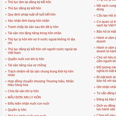
Thủ tục làm lại đăng ký kết hôn
Mã vạch cung 
Thủ tục đăng ký kết hôn
dùng
Quy định pháp luật về tuổi kết hôn
Cấu tạo mã s
Xác nhận tình trạng hôn nhân
Cơ quan có t
vạch tại Việt
Tranh chấp tài sản sau khi đã ly hôn
Bảo hộ bí mậ
Tài sản cho tặng riêng trong hôn nhân
Hành vi xâm p
Thủ tục ly hôn khi vợ ở nước ngoài không rõ địa
doanh
chỉ
Hành vi xâm p
Thủ tục đăng ký kết hôn với người nước ngoài tại
doanh là hành
Việt Nam
Chủ sở hữu b
Quyền nuôi con khi ly hôn
cấm người kh
Tài sản riêng của vợ chồng
Đối tượng nà
nghĩa bí mật 
Trách nhiệm về tài sản chung trong thời kỳ hôn
nhân
Bí mật kinh 
bảo hộ với da
Hợp đồng chuyển nhượng Thương hiệu, Nhãn
hiệu hàng hóa
Ghi nhận nhãn
Chia tài sản khi ly hôn
Tư vấn đăng 
MẪU ĐƠN XIN LY HÔN
Đăng ký bảo 
Điều kiện nhận nuôi con nuôi
Dịch vụ đăng 
lưu hành sản
Quyền ly hôn
Công bố sản