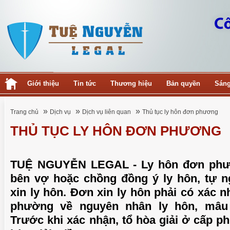
Giới thiệu
Tin tức
Thương hiệu
Bản quyền
Sáng
»
»
»
Trang chủ
Dịch vụ
Dịch vụ liên quan
Thủ tục ly hôn đơn phương
THỦ TỤC LY HÔN ĐƠN PHƯƠNG
TUỆ NGUYỄN LEGAL - Ly hôn đơn phư
bên vợ hoặc chồng đồng ý ly hôn, tự 
xin ly hôn. Đơn xin ly hôn phải có xác
phường về nguyên nhân ly hôn, mâu
Trước khi xác nhận, tổ hòa giải ở cấp p