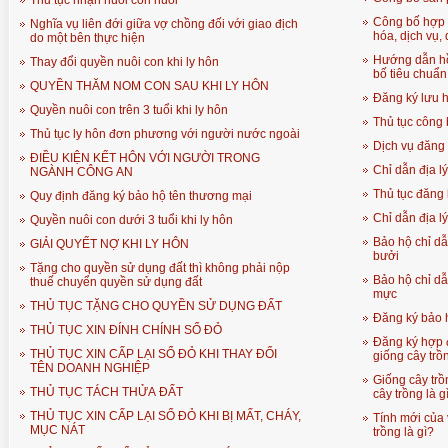
Thủ tục nhận nuôi con nuôi
Công bố hợp 
Nghĩa vụ liên đới giữa vợ chồng đối với giao địch
hóa, dịch vụ, 
do một bên thực hiện
Hướng dẫn hồ
Thay đổi quyền nuôi con khi ly hôn
bố tiêu chuẩ
QUYỀN THĂM NOM CON SAU KHI LY HÔN
Đăng ký lưu
Quyền nuôi con trên 3 tuổi khi ly hôn
Thủ tục công
Thủ tục ly hôn đơn phương với người nước ngoài
Dịch vụ đăng 
ĐIỀU KIỆN KẾT HÔN VỚI NGƯỜI TRONG
Chỉ dẫn địa lý
NGÀNH CÔNG AN
Thủ tục đăng 
Quy định đăng ký bảo hộ tên thương mại
Chỉ dẫn địa l
Quyền nuôi con dưới 3 tuổi khi ly hôn
Bảo hộ chỉ d
GIẢI QUYẾT NỢ KHI LY HÔN
bưởi
Tặng cho quyền sử dụng đất thì không phải nộp
Bảo hộ chỉ d
thuế chuyển quyền sử dụng đất
mực
THỦ TỤC TẶNG CHO QUYỀN SỬ DỤNG ĐẤT
Đăng ký bảo h
THỦ TỤC XIN ĐÍNH CHÍNH SỔ ĐỎ
Đăng ký hợp 
THỦ TỤC XIN CẤP LẠI SỔ ĐỎ KHI THAY ĐỔI
giống cây tr
TÊN DOANH NGHIỆP
Giống cây trồ
THỦ TỤC TÁCH THỬA ĐẤT
cây trồng là g
THỦ TỤC XIN CẤP LẠI SỔ ĐỎ KHI BỊ MẤT, CHÁY,
Tính mới của 
MỤC NÁT
trồng là gì?